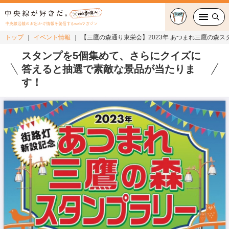
中央線沿線のお出かけ情報を発信するwebマガジン
トップ
イベント情報
【三鷹の森通り東栄会】2023年 あつまれ三鷹の森ス
グルメ・カフェ
スタンプを5個集めて、さらにクイズに
答えると抽選で素敵な景品が当たりま
スイーツ・テイクアウト
す！
おでかけ
ショッピング
中央線カルチャー
特集
連載
中央線フェス