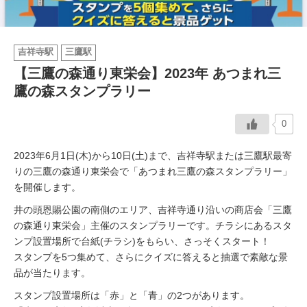
イベント情報
吉祥寺駅
三鷹駅
おしらせ
【三鷹の森通り東栄会】2023年 あつまれ三
鷹の森スタンプラリー
駅から
探す
0
2023年6月1日(木)から10日(土)まで、吉祥寺駅または三鷹駅最寄
りの三鷹の森通り東栄会で「あつまれ三鷹の森スタンプラリー」
を開催します。
井の頭恩賜公園の南側のエリア、吉祥寺通り沿いの商店会「三鷹
の森通り東栄会」主催のスタンプラリーです。チラシにあるスタ
ンプ設置場所で台紙(チラシ)をもらい、さっそくスタート！
スタンプを5つ集めて、さらにクイズに答えると抽選で素敵な景
品が当たります。
スタンプ設置場所は「赤」と「青」の2つがあります。