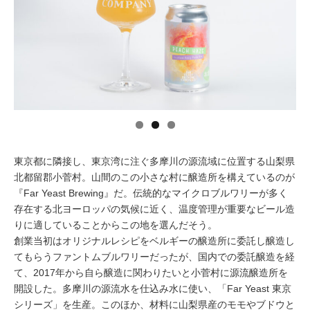
イベント情報
おしらせ
駅から
探す
東京都に隣接し、東京湾に注ぐ多摩川の源流域に位置する山梨県
北都留郡小菅村。山間のこの小さな村に醸造所を構えているのが
『Far Yeast Brewing』だ。伝統的なマイクロブルワリーが多く
存在する北ヨーロッパの気候に近く、温度管理が重要なビール造
りに適していることからこの地を選んだそう。
創業当初はオリジナルレシピをベルギーの醸造所に委託し醸造し
てもらうファントムブルワリーだったが、国内での委託醸造を経
て、2017年から自ら醸造に関わりたいと小菅村に源流醸造所を
開設した。多摩川の源流水を仕込み水に使い、「Far Yeast 東京
シリーズ」を生産。このほか、材料に山梨県産のモモやブドウと