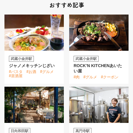
おすすめ記事
武蔵小金井駅
武蔵小金井駅
ジャノメキッチンじざい
ROCK’N KITCHENあいた
い屋
#パスタ
#お酒
#グルメ
#居酒屋
#肉
#グルメ
#クーポン
日向和田駅
高円寺駅