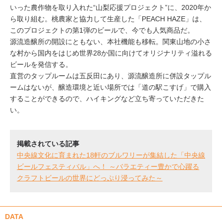
いった農作物を取り入れた“山梨応援プロジェクト”に、2020年か
ら取り組む。桃農家と協力して生産した「PEACH HAZE」は、
このプロジェクトの第1弾のビールで、今でも人気商品だ。
源流造醸所の開設にともない、本社機能も移転。関東山地の小さ
な村から国内をはじめ世界28か国に向けてオリジナリティ溢れる
ビールを発信する。
直営のタップルームは五反田にあり、源流醸造所に併設タップル
ームはないが、醸造環境と近い場所では「道の駅こすげ」で購入
することができるので、ハイキングなど立ち寄っていただきた
い。
掲載されている記事
中央線文化に育まれた18軒のブルワリーが集結した「中央線
ビールフェスティバル」へ！ ～バラエティー豊かで心躍る
クラフトビールの世界にどっぷり浸ってみた～
DATA