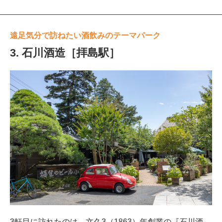
遠足気分で訪ねたい酒飲みのテーマパーク
3. 石川酒造［拝島駅］
3軒目に訪れたのは、文久3（1863）年創業の『石川酒