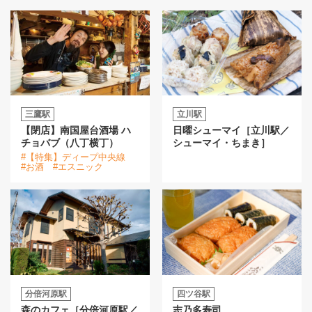
三鷹駅
立川駅
【閉店】南国屋台酒場 ハ
日曜シューマイ［立川駅／
チョバブ（八丁横丁）
シューマイ・ちまき］
#【特集】ディープ中央線
#お酒
#エスニック
分倍河原駅
四ツ谷駅
森のカフェ［分倍河原駅／
志乃多寿司