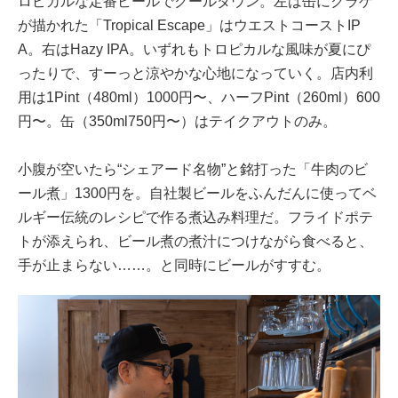
ロピカルな定番ビールでクールダウン。左は缶にクラゲ
が描かれた「Tropical Escape」はウエストコーストIP
A。右はHazy IPA。いずれもトロピカルな風味が夏にぴ
ったりで、すーっと涼やかな心地になっていく。店内利
用は1Pint（480ml）1000円〜、ハーフPint（260ml）600
円〜。缶（350ml750円〜）はテイクアウトのみ。
小腹が空いたら“シェアード名物”と銘打った「牛肉のビ
ール煮」1300円を。自社製ビールをふんだんに使ってベ
ルギー伝統のレシピで作る煮込み料理だ。フライドポテ
トが添えられ、ビール煮の煮汁につけながら食べると、
手が止まらない……。と同時にビールがすすむ。