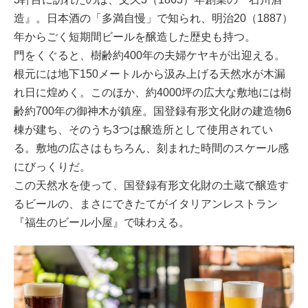
造』。日本酒の「多満自慢」で知られ、明治20（1887）
年からごく短期間ビールを醸造した歴史も持つ。
門をくぐると、樹齢約400年の夫婦ケヤキが出迎える。
根元には地下150メートルから汲み上げる天然水が木漏
れ日に煌めく。このほか、約4000坪の広大な敷地には樹
齢約700年の御神木が鎮座。国登録有形文化財の建造物6
棟が建ち、そのうち3つは醸造所として使用されてい
る。敷地の広さはもちろん、刻まれた時間のスケール感
にびっくりだ。
この天然水を使って、国登録有形文化財の土蔵で醸造す
るビールの、まさにできたてがイタリアンレストラン
『福生のビール小屋』で味わえる。