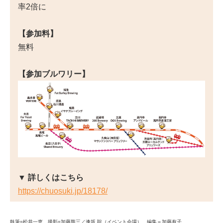
率2倍に
【参加料】
無料
【参加ブルワリー】
▼ 詳しくはこちら
https://chuosuki.jp/18178/
執筆=松井一恵 撮影=加藤熊三／逢坂 聡（イベント会場） 編集＝加藤有子