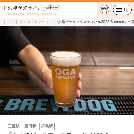
中央線沿線のお出かけ情報を発信するwebマガジン
トップ
グルメ・カフェ
「中央線ビールフェスティバル2023 Summer
グルメ・カフェ
スイーツ・テイクアウト
おでかけ
ショッピング
中央線カルチャー
特集
連載
三鷹駅
豊田駅
拝島駅
中央線フェス