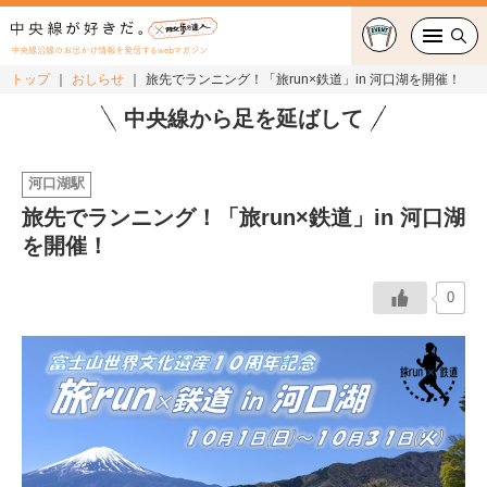
中央線沿線のお出かけ情報を発信するwebマガジン
トップ
おしらせ
旅先でランニング！「旅run×鉄道」in 河口湖を開催！
グルメ・カフェ
中央線から足を延ばして
スイーツ・テイクアウト
河口湖駅
旅先でランニング！「旅run×鉄道」in 河口湖
おでかけ
を開催！
ショッピング
0
中央線カルチャー
特集
連載
中央線フェス