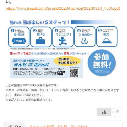
い。
https://www.jreast.co.jp/press/2023/hachioji/20230914_hc05.pdf
上記の情報は2023年9月現在のものです。
※料金・営業時間・休園（館）日、イベント内容・期間などは変更になる場合があります
ので、事前にご確認ください。
※表記されている価格は税込みです。
0
Tag
#イベント情報
#山梨
#おでかけ