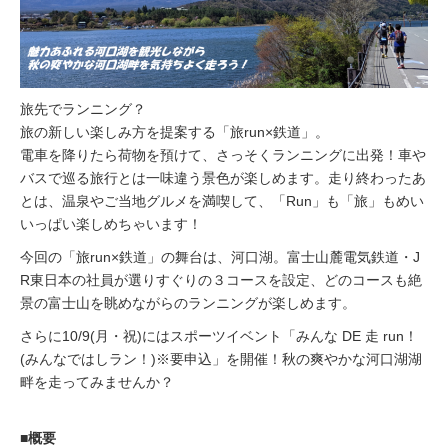
イベント情報
おしらせ
旅先でランニング？
旅の新しい楽しみ方を提案する「旅run×鉄道」。
駅から
探す
電車を降りたら荷物を預けて、さっそくランニングに出発！車や
バスで巡る旅行とは一味違う景色が楽しめます。走り終わったあ
とは、温泉やご当地グルメを満喫して、「Run」も「旅」もめい
いっぱい楽しめちゃいます！
今回の「旅run×鉄道」の舞台は、河口湖。富士山麓電気鉄道・J
R東日本の社員が選りすぐりの３コースを設定、どのコースも絶
景の富士山を眺めながらのランニングが楽しめます。
さらに10/9(月・祝)にはスポーツイベント「みんな DE 走 run！
(みんなではしラン！)※要申込」を開催！秋の爽やかな河口湖湖
畔を走ってみませんか？
■概要