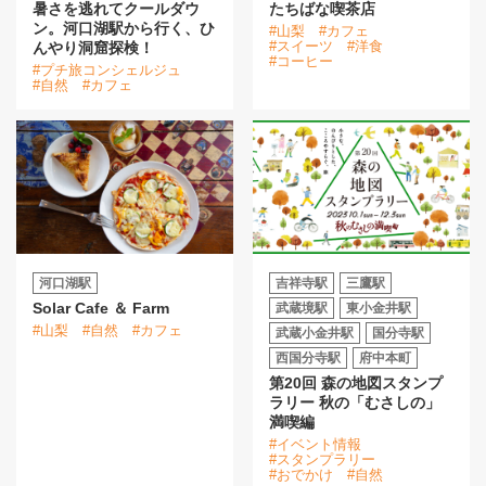
暑さを逃れてクールダウ
たちばな喫茶店
ン。河口湖駅から行く、ひ
#山梨
#カフェ
#スイーツ
#洋食
んやり洞窟探検！
#コーヒー
#プチ旅コンシェルジュ
#自然
#カフェ
河口湖駅
吉祥寺駅
三鷹駅
Solar Cafe ＆ Farm
武蔵境駅
東小金井駅
#山梨
#自然
#カフェ
武蔵小金井駅
国分寺駅
西国分寺駅
府中本町
第20回 森の地図スタンプ
ラリー 秋の「むさしの」
満喫編
#イベント情報
#スタンプラリー
#おでかけ
#自然