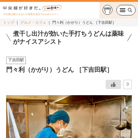
中央線沿線のお出かけ情報を発信するwebマガジン
トップ
グルメ・カフェ
門々利（かがり）うどん ［下吉田駅］
グルメ・カフェ
煮干し出汁が効いた手打ちうどんは薬味
がナイスアシスト
スイーツ・テイクアウト
下吉田駅
おでかけ
門々利（かがり）うどん ［下吉田駅］
ショッピング
0
中央線カルチャー
特集
連載
中央線フェス