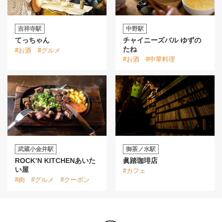
吉祥寺駅
中野駅
てっちゃん
チャイニーズバル ゆずの
たね
#お酒
#グルメ
#お酒
#中華料理
武蔵小金井駅
御茶ノ水駅
ROCK’N KITCHENあいた
眞踏珈琲店
い屋
#カフェ
#肉
#グルメ
#クーポン