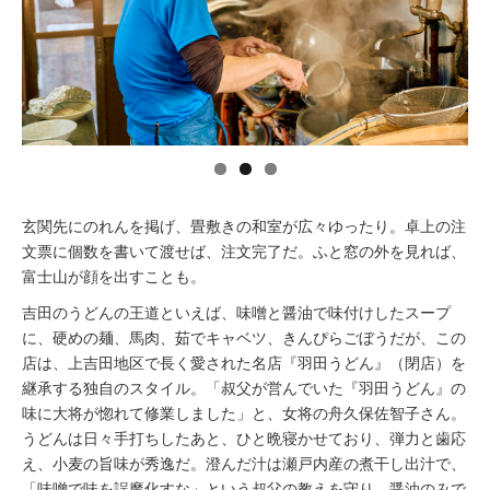
イベント情報
おしらせ
駅から
探す
玄関先にのれんを掲げ、畳敷きの和室が広々ゆったり。卓上の注
文票に個数を書いて渡せば、注文完了だ。ふと窓の外を見れば、
富士山が顔を出すことも。
吉田のうどんの王道といえば、味噌と醤油で味付けしたスープ
に、硬めの麺、馬肉、茹でキャベツ、きんぴらごぼうだが、この
店は、上吉田地区で長く愛された名店『羽田うどん』（閉店）を
継承する独自のスタイル。「叔父が営んでいた『羽田うどん』の
味に大将が惚れて修業しました」と、女将の舟久保佐智子さん。
うどんは日々手打ちしたあと、ひと晩寝かせており、弾力と歯応
え、小麦の旨味が秀逸だ。澄んだ汁は瀬戸内産の煮干し出汁で、
「味噌で味を誤魔化すな」という叔父の教えを守り、醤油のみで