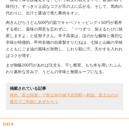
味付け。すっきり上品なコクが舌の上に広がる。そして、馬肉の
代わりに、出汁と醤油で煮た豚肉をオン。
肉きんぴらうどん500円の茹でキャベツトッピング＋50円が着丼
する前に、薬味の用意を忘れずに。「一つずつ、加えるたびに味
変しますよ」と佐智子さん。辛子高菜は、ほのかな酸味と痛烈な
辛味が特徴的。甲州名物の自家製すりだねは、七味と山椒の辛味
とともにごま油の風味が加勢し、じわり額に汗。天かすを入れれ
ばコクが増す。
まぜ御飯200円があれば注文を。干し椎茸、もち米を用いたふん
わり素朴な甘みで、うどんの辛味と無限ループになる。
掲載されている記事
特急「富士回遊」で富士急行線下吉田駅へ初詣。富士山のお
膝元でご利益にあずかろう
DATA