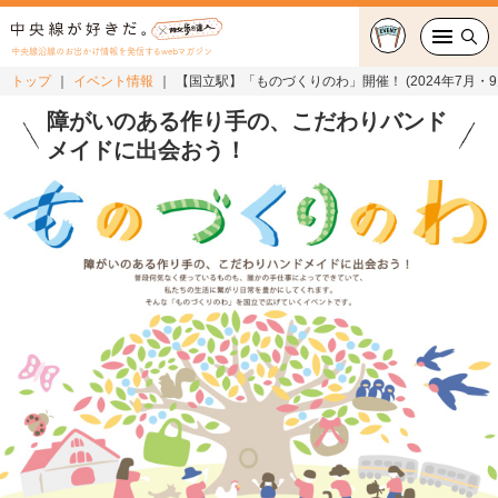
中央線沿線のお出かけ情報を発信するwebマガジン
トップ
イベント情報
【国立駅】「ものづくりのわ」開催！ (2024年7月・9月
グルメ・カフェ
障がいのある作り手の、こだわりバンド
メイドに出会おう！
スイーツ・テイクアウト
おでかけ
ショッピング
中央線カルチャー
特集
連載
中央線フェス