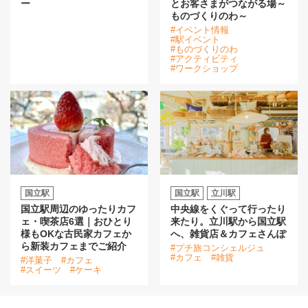
ー
とお客さまがつながる場～
ものづくりのわ～
#イベント情報
#駅イベント
#ものづくりのわ
#アクティビティ
#ワークショップ
国立駅
国立駅
立川駅
国立駅周辺のゆったりカフ
中央線をくぐって行ったり
ェ・喫茶店6選｜おひとり
来たり。立川駅から国立駅
様もOKな古民家カフェか
へ、雑貨店＆カフェさんぽ
ら新装カフェまでご紹介
#プチ旅コンシェルジュ
#カフェ
#雑貨
#洋菓子
#カフェ
#スイーツ
#ケーキ