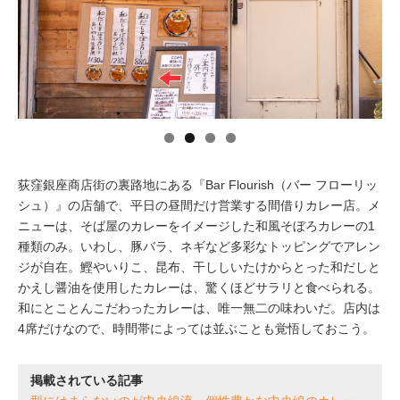
イベント情報
おしらせ
駅から
探す
荻窪銀座商店街の裏路地にある『Bar Flourish（バー フローリッ
シュ）』の店舗で、平日の昼間だけ営業する間借りカレー店。メ
ニューは、そば屋のカレーをイメージした和風そぼろカレーの1
種類のみ。いわし、豚バラ、ネギなど多彩なトッピングでアレン
ジが自在。鰹やいりこ、昆布、干ししいたけからとった和だしと
かえし醤油を使用したカレーは、驚くほどサラリと食べられる。
和にとことんこだわったカレーは、唯一無二の味わいだ。店内は
4席だけなので、時間帯によっては並ぶことも覚悟しておこう。
掲載されている記事