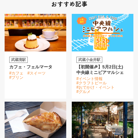
おすすめ記事
武蔵境駅
武蔵小金井駅
カフェ・フェルマータ
【初開催🎉】5月2日(土)
中央線ミニビアマルシェ
#カフェ
#スイーツ
#プリン
#イベント情報
#クラフトビール
#おでかけ・イベント
#グルメ