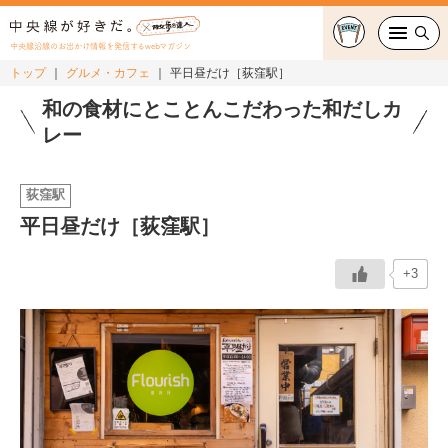
中央線沿線のお出かけ情報を発信するwebマガジン
トップ
グルメ・カフェ
平日昼だけ［荻窪駅］
グルメ・カフェ
和の食材にとことんこだわった和だしカ
レー
スイーツ・テイクアウト
荻窪駅
おでかけ
平日昼だけ［荻窪駅］
ショッピング
+3
中央線カルチャー
特集
連載
中央線フェス