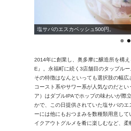
店は諏訪通り沿い。白い壁と大きな窓
2014年に創業し、奥多摩に醸造所を構え
E』。永福町に続く3店舗目のタップルーム
その特徴はなんといっても選択肢の幅広
コースト系やサワー系が人気なのだという。
ア）はダブルIPAでホップの味わいが際
かで、この日提供されていた塩サバのエ
ーには他にもおつまみを数種類用意して
イクアウトグルメを肴に楽しむなど、柔