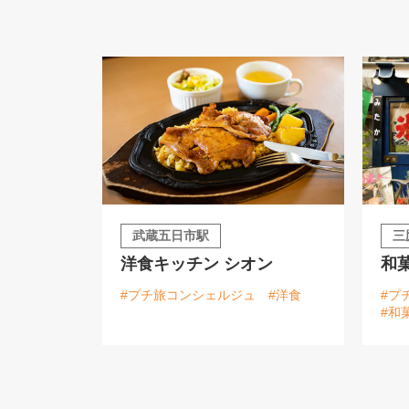
武蔵五日市駅
三
洋食キッチン シオン
和
#プチ旅コンシェルジュ
#洋食
#プ
#和