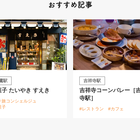
おすすめ記事
鷹駅
吉祥寺駅
菓子 たいやき すえき
吉祥寺コーンバレー［
寺駅］
チ旅コンシェルジュ
菓子
#レストラン
#カフェ