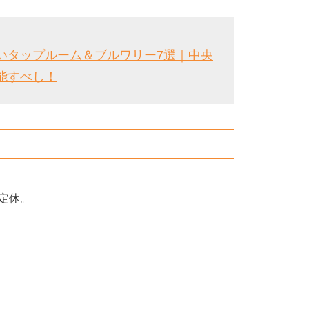
いタップルーム＆ブルワリー7選｜中央
能すべし！
不定休。