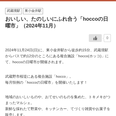
武蔵境駅
東小金井駅
イベント情報
おいしい、たのしいにふれ合う「hoccoの日
おしらせ
曜市」（2024年11月）
駅から
探す
0
2024年11月24日(日)に、東小金井駅から徒歩約15分、武蔵境駅
からバスで約12分のところにある複合施設「hocco(ホッコ)」に
て、hoccoの日曜市が開催されます。
武蔵野市桜堤にある複合施設「hocco」。
毎月恒例の「hoccoの日曜市」を開催いたします！
地域のおいしいものや、おてせいのものを集めた、トキメキがつ
まったマルシェ。
新鮮な採れたて野菜や、キッチンカー、てづくり雑貨やお菓子を
販売します。