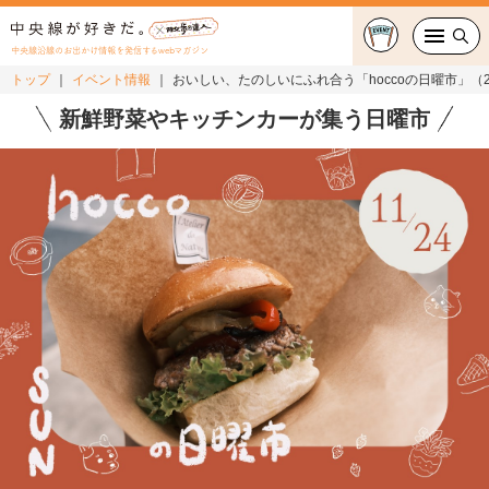
中央線沿線のお出かけ情報を発信するwebマガジン
トップ
イベント情報
おいしい、たのしいにふれ合う「hoccoの日曜市」（2
グルメ・カフェ
新鮮野菜やキッチンカーが集う日曜市
スイーツ・テイクアウト
おでかけ
ショッピング
中央線カルチャー
特集
連載
中央線フェス