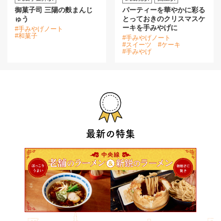
御菓子司 三陽の麩まんじ
パーティーを華やかに彩る
ゅう
とっておきのクリスマスケ
ーキを手みやげに
#手みやげノート
#和菓子
#手みやげノート
#スイーツ
#ケーキ
#手みやげ
最新の特集