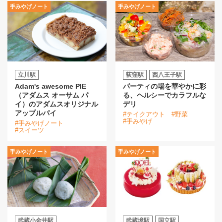
手みやげノート
手みやげノート
立川駅
荻窪駅
西八王子駅
Adam's awesome PIE
パーティの場を華やかに彩
（アダムス オーサム パ
る、ヘルシーでカラフルな
イ）のアダムスオリジナル
デリ
アップルパイ
#テイクアウト
#野菜
#手みやげ
#手みやげノート
#スイーツ
手みやげノート
手みやげノート
武蔵小金井駅
武蔵境駅
国立駅