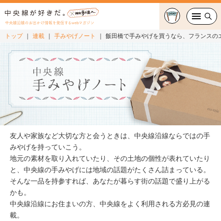
中央線沿線のお出かけ情報を発信するwebマガジン
トップ
連載
手みやげノート
飯田橋で手みやげを買うなら、フランスの
グルメ・カフェ
スイーツ・テイクアウト
おでかけ
ショッピング
友人や家族など大切な方と会うときは、中央線沿線ならではの手
中央線カルチャー
みやげを持っていこう。
地元の素材を取り入れていたり、その土地の個性が表れていたり
と、中央線の手みやげには地域の話題がたくさん詰まっている。
特集
そんな一品を持参すれば、あなたが暮らす街の話題で盛り上がる
かも。
連載
中央線沿線にお住まいの方、中央線をよく利用される方必見の連
載。
中央線フェス