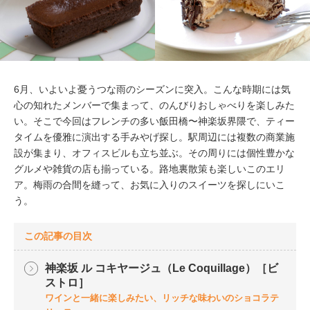
6月、いよいよ憂うつな雨のシーズンに突入。こんな時期には気
心の知れたメンバーで集まって、のんびりおしゃべりを楽しみた
い。そこで今回はフレンチの多い飯田橋〜神楽坂界隈で、ティー
タイムを優雅に演出する手みやげ探し。駅周辺には複数の商業施
設が集まり、オフィスビルも立ち並ぶ。その周りには個性豊かな
グルメや雑貨の店も揃っている。路地裏散策も楽しいこのエリ
ア。梅雨の合間を縫って、お気に入りのスイーツを探しにいこ
う。
この記事の目次
神楽坂 ル コキヤージュ（Le Coquillage）［ビ
ストロ］
ワインと一緒に楽しみたい、リッチな味わいのショコラテ