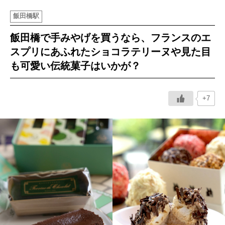
飯田橋駅
イベント情報
飯田橋で手みやげを買うなら、フランスのエ
おしらせ
スプリにあふれたショコラテリーヌや見た目
も可愛い伝統菓子はいかが？
駅から
探す
+7