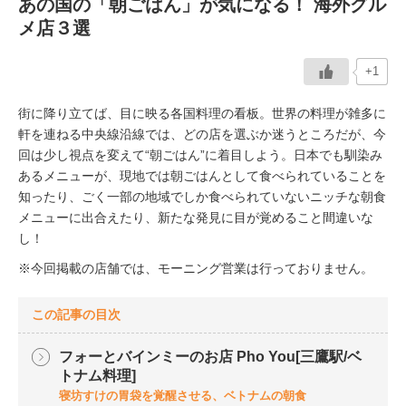
あの国の「朝ごはん」が気になる！ 海外グル
メ店３選
イベント情報
+1
おしらせ
街に降り立てば、目に映る各国料理の看板。世界の料理が雑多に
駅から
探す
軒を連ねる中央線沿線では、どの店を選ぶか迷うところだが、今
回は少し視点を変えて“朝ごはん”に着目しよう。日本でも馴染み
あるメニューが、現地では朝ごはんとして食べられていることを
知ったり、ごく一部の地域でしか食べられていないニッチな朝食
メニューに出合えたり、新たな発見に目が覚めること間違いな
し！
※今回掲載の店舗では、モーニング営業は行っておりません。
この記事の目次
フォーとバインミーのお店 Pho You[三鷹駅/ベ
トナム料理]
寝坊すけの胃袋を覚醒させる、ベトナムの朝食