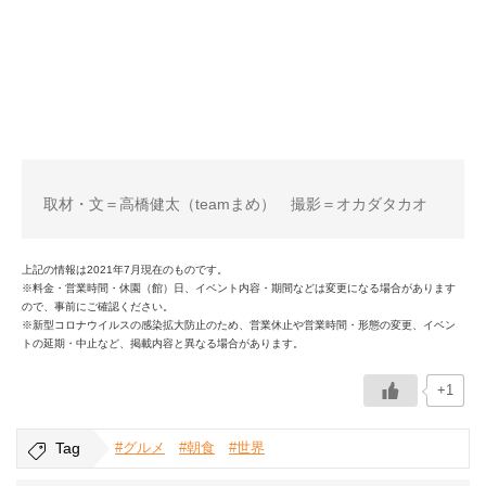
取材・文＝高橋健太（teamまめ） 撮影＝オカダタカオ
上記の情報は2021年7月現在のものです。
※料金・営業時間・休園（館）日、イベント内容・期間などは変更になる場合があります
ので、事前にご確認ください。
※新型コロナウイルスの感染拡大防止のため、営業休止や営業時間・形態の変更、イベン
トの延期・中止など、掲載内容と異なる場合があります。
+1
Tag
#グルメ
#朝食
#世界