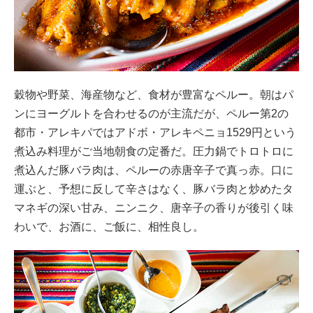
穀物や野菜、海産物など、食材が豊富なペルー。朝はパ
ンにヨーグルトを合わせるのが主流だが、ペルー第2の
都市・アレキパではアドボ・アレキペニョ1529円という
煮込み料理がご当地朝食の定番だ。圧力鍋でトロトロに
煮込んだ豚バラ肉は、ペルーの赤唐辛子で真っ赤。口に
運ぶと、予想に反して辛さはなく、豚バラ肉と炒めたタ
マネギの深い甘み、ニンニク、唐辛子の香りが後引く味
わいで、お酒に、ご飯に、相性良し。