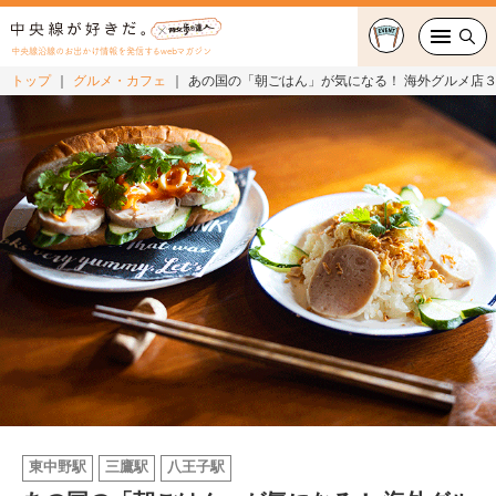
中央線沿線のお出かけ情報を発信するwebマガジン
トップ
グルメ・カフェ
あの国の「朝ごはん」が気になる！ 海外グルメ店
グルメ・カフェ
スイーツ・テイクアウト
おでかけ
ショッピング
中央線カルチャー
特集
連載
東中野駅
三鷹駅
八王子駅
中央線フェス