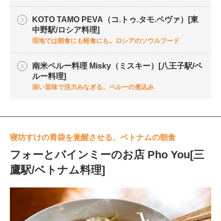
KOTO TAMO PEVA（コ.トゥ.タモ.ペヴァ）[東
中野駅/ロシア料理]
現地では朝食にも軽食にも。ロシアのソウルフード
南米ペルー料理 Misky（ミスキー）[八王子駅/ペ
ルー料理]
深い旨味で活力みなぎる。ペルーの煮込み
寝坊すけの胃袋を覚醒させる、ベトナムの朝食
フォーとバインミーのお店 Pho You[三
鷹駅/ベトナム料理]