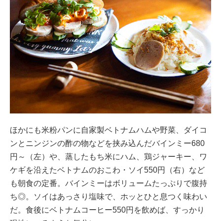
ほかにも米粉パンに自家製ベトナムハムや野菜、ダイコ
ンとニンジンの酢の物などを挟み込んだバインミー680
円～（左）や、蒸したもち米にハム、鶏ジャーキー、ワ
ケギを沿えたベトナムのおこわ・ソイ550円（右）など
も朝食の定番。バインミーはボリュームたっぷりで腹持
ち◎。ソイはあっさり塩味で、ホッとひと息つく味わい
だ。食後にベトナムコーヒー550円を飲めば、すっかり