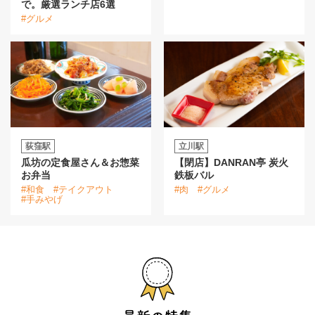
で。厳選ランチ店6選
#グルメ
荻窪駅
立川駅
瓜坊の定食屋さん＆お惣菜
【閉店】DANRAN亭 炭火
お弁当
鉄板バル
#和食
#テイクアウト
#肉
#グルメ
#手みやげ