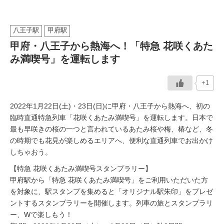
イベント情報
八王子駅
甲府駅
甲府・八王子から熱海へ！「特急 花咲くあた
おしらせ
み満喫号」を運転します
駅から
探す
+1
2022年1月22日(土)・23日(日)に甲府・八王子から熱海へ、初の
臨時直通特急列車「花咲くあたみ満喫号」を運転します。日本で
最も早咲きの桜の一つと言われているあたみ桜や梅、椿など、冬
の時期でも花見が楽しめるエリアへ、便利な直通列車でお出かけ
しちゃおう。
【特急 花咲くあたみ満喫号スタンプラリー】
甲府駅から「特急 花咲くあたみ満喫号」をご利用いただいた方
を対象に、駅スタンプを集めると「オリジナル駅朱印」をプレゼ
ントするスタンプラリーを開催します。列車の旅とスタンプラリ
ー、Wで楽しもう！