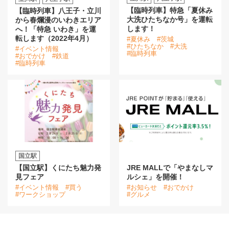
【臨時列車】特急「夏休み
【臨時列車】八王子・立川
大洗ひたちなか号」を運転
から春爛漫のいわきエリア
します！
へ！「特急 いわき」を運
転します（2022年4月）
#夏休み
#茨城
#ひたちなか
#大洗
#イベント情報
#臨時列車
#おでかけ
#鉄道
#臨時列車
国立駅
【国立駅】くにたち魅力発
JRE MALLで「やまなしマ
見フェア
ルシェ」を開催！
#イベント情報
#買う
#お知らせ
#おでかけ
#ワークショップ
#グルメ