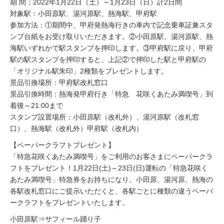
期 間：2022年1月22日（土）～1月23日（日）計2日間
対象駅：小田原駅、湯河原駅、熱海駅、甲府駅
参加方法：①期間中、甲府発熱海行きの車内で記念乗車証兼スタ
ンプ台紙をお受け取りいただきます。②小田原駅、湯河原駅、熱
海駅いずれかで駅スタンプを押印します。③甲府駅に戻り、甲府
駅の駅スタンプを押印すると、上記②で押印した駅と甲府駅の
「オリジナル駅朱印」2種類をプレゼントします。
景品引換場所：甲府駅改札窓口
景品引換時間：熱海発甲府行き「特急 花咲くあたみ満喫号」到
着後～21:00まで
スタンプ設置場所：小田原駅（改札外）、湯河原駅（改札窓
口）、熱海駅（改札外）甲府駅（改札内）
【ペーパークラフトプレゼント】
「特急花咲くあたみ満喫号」をご利用のお客さまにペーパークラ
フトをプレゼント！1月22日(土)～23日(日)運転の「特急花咲く
あたみ満喫号」特急券をお持ちになり、小田原、湯河原、熱海の
各駅改札窓口にご提示いただくと、各駅ごとに種類の違うペーパ
ークラフトをプレゼントいたします。
小田原駅⇒サフィール踊り子