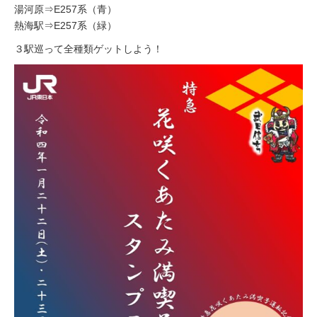
湯河原⇒E257系（青）
熱海駅⇒E257系（緑）
３駅巡って全種類ゲットしよう！