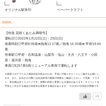
オリジナル駅朱印
ペーパークラフト
DATA
【特急 花咲くあたみ満喫号】
運転日◎2022年1月22日(土)・23日(日)
発着時刻◎甲府8:06発➡熱海11:17着／熱海 16:33発➡ 甲府19:44
着
停車駅◎甲府・石和温泉・山梨市・塩山・大月・八王子・小田
原・湯河原・熱海
車両◎E257系5両リニューアル車両で運転します
※新型コロナウイルス感染症拡大防止のため、手洗いや咳エチケットにご協力をお願いし
ます。また、お出かけの際には自治体等の最新の情報をご確認ください。※写真、イラス
ト、宣伝物は全てイメージです。実際の内容と変更になる場合があります。※イベントを
予告なく中止する場合や内容等を変更する場合があります。 ※12月17日現在の情報です。
+1