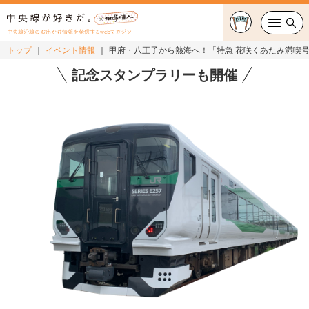
中央線沿線のお出かけ情報を発信するwebマガジン
トップ
イベント情報
甲府・八王子から熱海へ！「特急 花咲くあたみ満喫
グルメ・カフェ
記念スタンプラリーも開催
スイーツ・テイクアウト
おでかけ
ショッピング
中央線カルチャー
特集
連載
中央線フェス