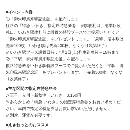
■イベント内容
①「御朱印風来駅記念証」を配布します
往路の「特急 いわき」指定席特急券を、泉駅改札口、湯本駅改
札口、いわき駅改札前に設置の特設ブースでご提示いただくと
「御朱印風来駅記念証」をプレゼントします。（泉駅、湯本駅は
先着100枚、いわき駅は先着400枚、なくなり次第終了）
※いわき駅ブース設置日時：4月1日(土)列車到着後～15時まで
②「平駅 御朱印風来駅記念証」を配布します
復路特急券をいわき駅特設ブースでご提示いただくと「平駅 御
朱印風来駅記念証」をプレゼントします。（先着300枚、なくな
り次第終了）
■主な区間の指定席特急料金
八王子・立川・新秋津→いわき 3,150円
※あらかじめ「特急 いわき」の指定席特急券をお買い求めくだ
さい。車内で指定席特急券はお買い求めいただけません。
※別途、運賃が必要です。
■えきねっとのおススメ