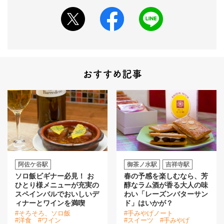
おすすめ記事
阿佐ケ谷駅
御茶ノ水駅
吉祥寺駅
ソロ飯ビギナー必見！ お
春の予感を楽しむなら、芳
ひとり様メニューが充実の
醇なラム酒が香る大人の味
スペインバルでおいしいデ
わい「レーズンバターサン
ィナーとワインを満喫
ド」はいかが？
#そろそろ、ソロ飯
#手みやげノート
#洋食
#ワイン
#スイーツ
#手みやげ