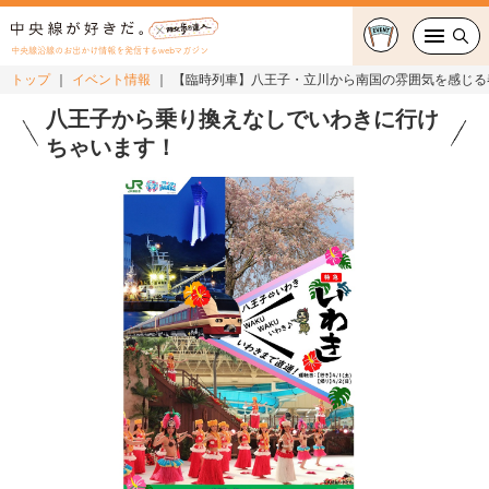
中央線沿線のお出かけ情報を発信するwebマガジン
トップ
イベント情報
【臨時列車】八王子・立川から南国の雰囲気を感じる春
グルメ・カフェ
八王子から乗り換えなしでいわきに行け
ちゃいます！
スイーツ・テイクアウト
おでかけ
ショッピング
中央線カルチャー
特集
連載
中央線フェス