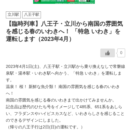
イベント情報
立川駅
八王子駅
【臨時列車】八王子・立川から南国の雰囲気
おしらせ
を感じる春のいわきへ！ 「特急 いわき」を
運転します（2023年4月）
駅から
探す
0
2023年4月1日(土)、八王子駅・立川駅から乗り換えなしで常磐線
泉駅・湯本駅・いわき駅へ向かう、「特急 いわき」を運転しま
す。
温泉！ 桜！ 新鮮な魚介類！ 南国の雰囲気を感じる春のいわき
へ！
南国の雰囲気を感じる春のいわきまで出かけてみませんか。
記念品は歴代のひたち号をイメージして485系、651系をあしら
い、フラダンスやハイビスカスなど、いわきらしさを感じること
のできるデザインにしました。
（帰りの八王子行は2日(日)の運転です。）