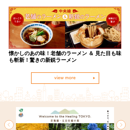
ニン
懐かしのあの味！老舗のラーメン ＆ 見た目も味
中
も斬新！驚きの新鋭ラーメン
view more