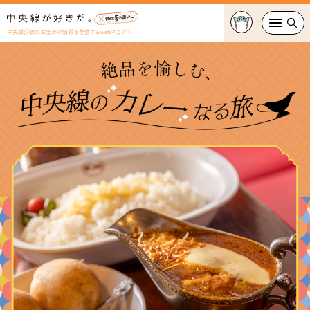
中央線沿線のお出かけ情報を発信するwebマガジン
グルメ・カフェ
スイーツ・テイクアウト
おでかけ
ショッピング
中央線カルチャー
特集
連載
中央線フェス