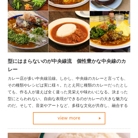
型にはまらないのが中央線流 個性豊かな中央線のカ
レー
カレー店が多い中央線沿線。しかし、中央線のカレーと言っても、
その種類やレシピは実に様々。たとえ同じ種類のカレーだったとし
ても、作る人が違えば全く違った見栄えや味わいになる。決まった
型にとらわれない、自由な表現ができるのがカレーの大きな魅力な
のだ。そして、音楽やアートなど、多様な文化が共存し、融合する
中央線カルチャーと同様に、中央線には個性豊かなカレーがある。
view more
カレー×中央線は最強コンビ！ さあ、お気に入りの一皿を見つけに
行こう。