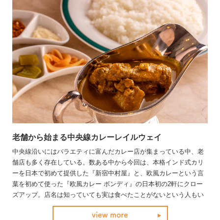
老舗から始まる中央線カレーレイルウェイ
中央線沿いにはバラエティに富んだカレー店が集まっている中、老
舗店も多く存在している。数ある中から今回は、本格インド式カリ
ーを日本で初めて提供した『新宿中村屋』と、欧風カレーという言
葉を初めて使った『欧風カレー ボンディ』の日本初の2軒にクロー
ズアップ。店名は知っていても実は食べたことがないという人もい
るのでは？それぞれの歴史や味のこだわりにググっと迫って、長年
view more
愛されている理由を探ってみた。中央線のカレー好きならぜひ一度