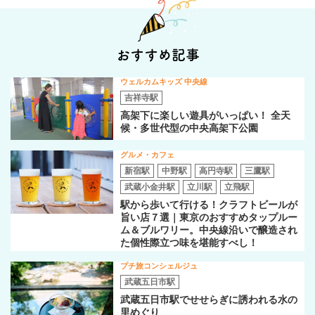
おすすめ記事
ウェルカムキッズ 中央線
吉祥寺駅
高架下に楽しい遊具がいっぱい！ 全天
候・多世代型の中央高架下公園
グルメ・カフェ
新宿駅
中野駅
高円寺駅
三鷹駅
武蔵小金井駅
立川駅
立飛駅
駅から歩いて行ける！クラフトビールが
旨い店７選｜東京のおすすめタップルー
ム＆ブルワリー。中央線沿いで醸造され
た個性際立つ味を堪能すべし！
プチ旅コンシェルジュ
武蔵五日市駅
武蔵五日市駅でせせらぎに誘われる水の
里めぐり