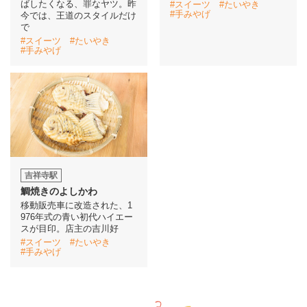
ばしたくなる、罪なヤツ。昨
#スイーツ
#たいやき
#手みやげ
今では、王道のスタイルだけ
で
イベント情報
#スイーツ
#たいやき
#手みやげ
おしらせ
駅から
探す
吉祥寺駅
鯛焼きのよしかわ
移動販売車に改造された、1
976年式の青い初代ハイエー
スが目印。店主の吉川好
#スイーツ
#たいやき
#手みやげ