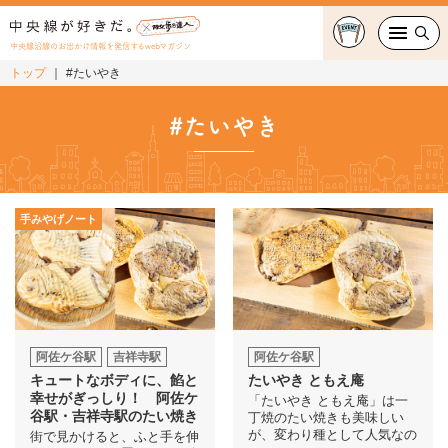
中央線沿線のお出かけ情報を発信するwebマガジン
トップ
#たいやき
グルメ・カフェ
#たいやき
スイーツ・テイクアウト
おでかけ
手みやげノート
ショッピング
中央線カルチャー
特集
阿佐ケ谷駅
吉祥寺駅
阿佐ケ谷駅
キュートなボディに、餡と
たいやき ともえ庵
連載
幸せがぎっしり！ 阿佐ケ
「たいやき ともえ庵」は一
谷駅・吉祥寺駅のたい焼き
丁焼のたい焼きも美味しい
が、変わり種として人気なの
街で見かけると、ふと手を伸
中央線フェス