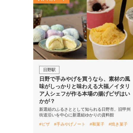
日野駅
日野で手みやげを買うなら、素材の風
味がしっかりと味わえる大福／イタリ
ア人シェフが作る本場の揚げピザはい
かが？
新選組のふるさととして知られる日野市。旧甲州
街道沿いを中心に新選組ゆかりの資料館
#ピザ
#手みやげノート
#和菓子
#焼き菓子