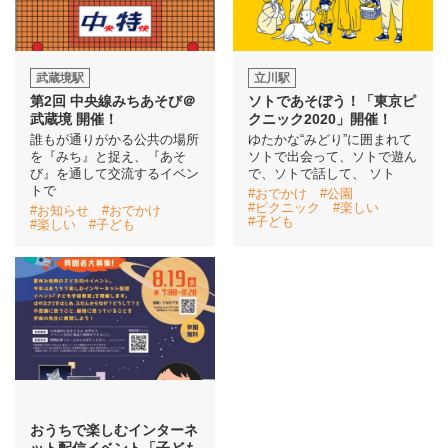
武蔵境駅
立川駅
第2回 中央線みちあそび＠
ソトであそぼう！「東京ピ
武蔵境 開催！
クニック2020」開催！
誰もが通りがかる公共の場所
ゆたかな“みどり”に囲まれて
を『みち』と捉え、『あそ
ソトで出会って、ソトで遊ん
び』を通して交流するイベン
で、ソトで話して、 ソト
トで
#おでかけ
#公園
#ピクニック
#楽しい
#お知らせ
#おでかけ
#子ども
#楽しい
#子ども
おうちで楽しむインターネ
ット配信イベント「子ども