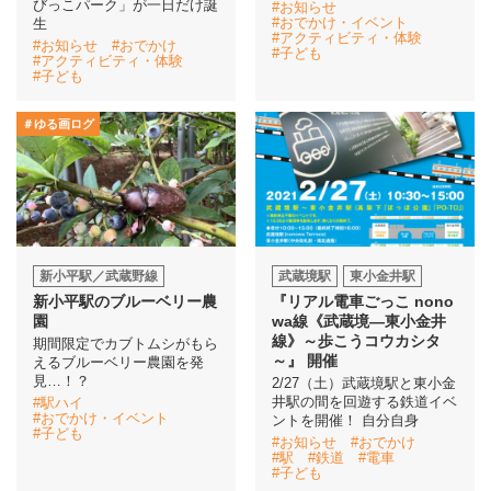
びっこパーク」が一日だけ誕
#お知らせ
#おでかけ・イベント
生
#アクティビティ・体験
#お知らせ
#おでかけ
イベント情報
#子ども
#アクティビティ・体験
#子ども
おしらせ
＃ゆる画ログ
駅から
探す
新小平駅／武蔵野線
武蔵境駅
東小金井駅
新小平駅のブルーベリー農
『リアル電車ごっこ nono
園
wa線《武蔵境―東小金井
線》～歩こうコウカシタ
期間限定でカブトムシがもら
～』 開催
えるブルーベリー農園を発
見…！？
2/27（土）武蔵境駅と東小金
井駅の間を回遊する鉄道イベ
#駅ハイ
#おでかけ・イベント
ントを開催！ 自分自身
#子ども
#お知らせ
#おでかけ
#駅
#鉄道
#電車
#子ども