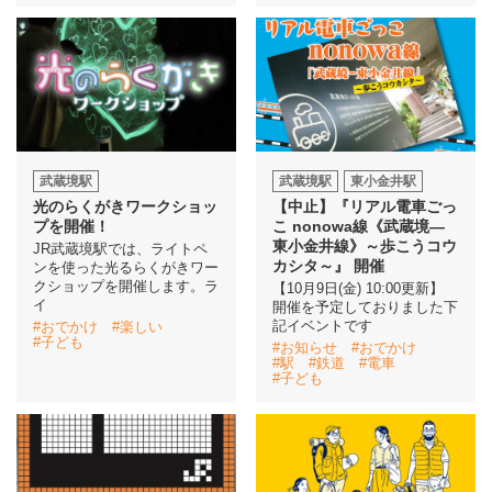
武蔵境駅
武蔵境駅
東小金井駅
光のらくがきワークショッ
【中止】『リアル電車ごっ
プを開催！
こ nonowa線《武蔵境―
東小金井線》～歩こうコウ
JR武蔵境駅では、ライトペ
カシタ～』 開催
ンを使った光るらくがきワー
クショップを開催します。ラ
【10月9日(金) 10:00更新】
イ
開催を予定しておりました下
記イベントです
#おでかけ
#楽しい
#子ども
#お知らせ
#おでかけ
#駅
#鉄道
#電車
#子ども