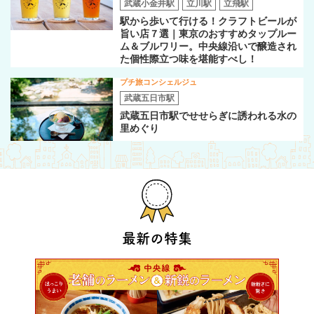
武蔵小金井駅
立川駅
立飛駅
駅から歩いて行ける！クラフトビールが
旨い店７選｜東京のおすすめタップルー
ム＆ブルワリー。中央線沿いで醸造され
た個性際立つ味を堪能すべし！
プチ旅コンシェルジュ
武蔵五日市駅
武蔵五日市駅でせせらぎに誘われる水の
里めぐり
最新の特集