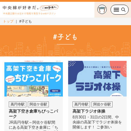
中央線沿線のお出かけ情報を発信するwebマガジン
トップ
#子ども
グルメ・カフェ
#子ども
スイーツ・テイクアウト
おでかけ
ショッピング
中央線カルチャー
特集
高円寺駅
阿佐ケ谷駅
高円寺駅
阿佐ケ谷駅
高架下空き倉庫ちびっこパ
高架下ラジオ体操
連載
ーク
8月30日・31日の2日間、中
央線の高架下でラジオ体操を
JR高円寺駅～阿佐ケ谷駅間
開催します！ ご参加い
にある高架下空き倉庫に「ち
中央線フェス