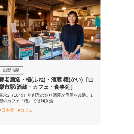
山梨市駅
養老酒造・槽(ふね)・酒蔵 櫂(かい)［山
梨市駅/酒蔵・カフェ・食事処］
嘉永2（1849）年創業の造り酒屋が母屋を改装。1
階のカフェ『槽』では利き酒
#日本酒
#カフェ