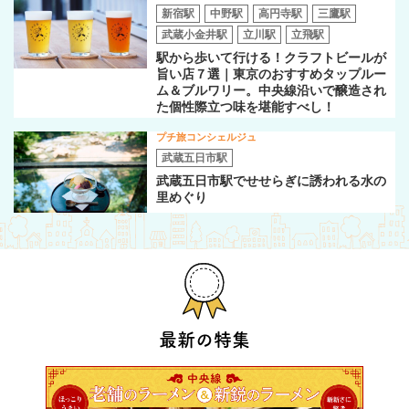
新宿駅
中野駅
高円寺駅
三鷹駅
武蔵小金井駅
立川駅
立飛駅
駅から歩いて行ける！クラフトビールが
旨い店７選｜東京のおすすめタップルー
ム＆ブルワリー。中央線沿いで醸造され
た個性際立つ味を堪能すべし！
プチ旅コンシェルジュ
武蔵五日市駅
武蔵五日市駅でせせらぎに誘われる水の
里めぐり
最新の特集