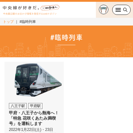
中央線沿線のお出かけ情報を発信するwebマガジン
トップ
#臨時列車
グルメ・カフェ
#臨時列車
スイーツ・テイクアウト
おでかけ
ショッピング
中央線カルチャー
特集
八王子駅
甲府駅
甲府・八王子から熱海へ！
連載
「特急 花咲くあたみ満喫
号」を運転します
2022年1月22日(土)・23日
中央線フェス