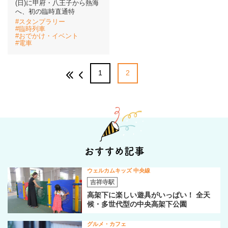
(日)に甲府・八王子から熱海
へ、初の臨時直通特
#スタンプラリー
イベント情報
#臨時列車
#おでかけ・イベント
#電車
おしらせ
1
2
駅から
探す
おすすめ記事
ウェルカムキッズ 中央線
吉祥寺駅
高架下に楽しい遊具がいっぱい！ 全天
候・多世代型の中央高架下公園
グルメ・カフェ