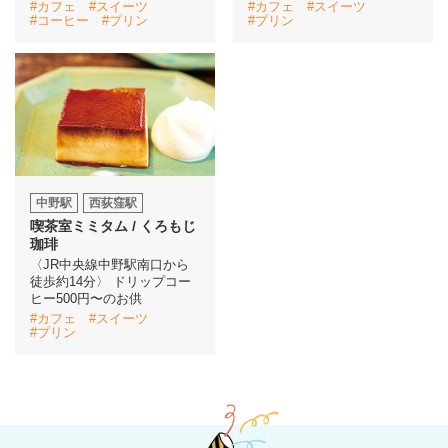
#カフェ
#スイーツ
#カフェ
#スイーツ
#コーヒー
#プリン
#プリン
イベント情報
おしらせ
駅から
探す
中野駅
西荻窪駅
喫茶室ミミタム / くろもじ
珈琲
〈JR中央線中野駅南口から
徒歩約14分〉 ドリップコー
ヒー500円〜のお供
#カフェ
#スイーツ
#プリン