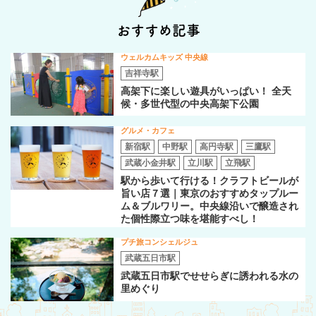
おすすめ記事
ウェルカムキッズ 中央線
吉祥寺駅
高架下に楽しい遊具がいっぱい！ 全天
候・多世代型の中央高架下公園
グルメ・カフェ
新宿駅
中野駅
高円寺駅
三鷹駅
武蔵小金井駅
立川駅
立飛駅
駅から歩いて行ける！クラフトビールが
旨い店７選｜東京のおすすめタップルー
ム＆ブルワリー。中央線沿いで醸造され
た個性際立つ味を堪能すべし！
プチ旅コンシェルジュ
武蔵五日市駅
武蔵五日市駅でせせらぎに誘われる水の
里めぐり