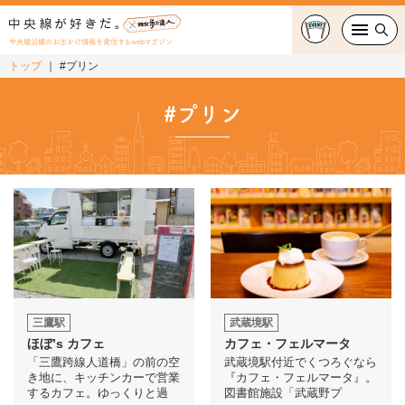
中央線沿線のお出かけ情報を発信するwebマガジン
トップ
#プリン
グルメ・カフェ
#プリン
スイーツ・テイクアウト
おでかけ
ショッピング
中央線カルチャー
特集
三鷹駅
武蔵境駅
ほぼ’s カフェ
カフェ・フェルマータ
連載
「三鷹跨線人道橋」の前の空
武蔵境駅付近でくつろぐなら
き地に、キッチンカーで営業
『カフェ・フェルマータ』。
するカフェ。ゆっくりと過
図書館施設「武蔵野プ
中央線フェス