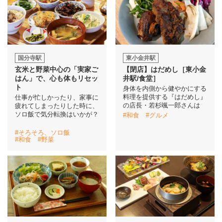
国分寺駅
東小金井駅
玄米と野菜中心の「実家ご
【閉店】はだめし［東小金
はん」で、心も体もリセッ
井駅/食堂］
ト
身体を内側から健やかにする
料理を提供する『はだめし』
仕事が忙しかったり、家事に
の店長・若杉颯一郎さんは
疲れてしまったりした時に、
ソロ飯で気分転換はいかが？
#和食
#グルメ
#そろそろ、ソロ飯
#和食
#野菜