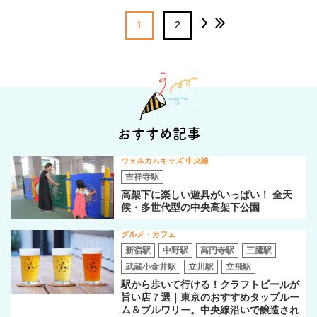
1
2
おすすめ記事
ウェルカムキッズ 中央線
吉祥寺駅
高架下に楽しい遊具がいっぱい！ 全天
候・多世代型の中央高架下公園
グルメ・カフェ
新宿駅
中野駅
高円寺駅
三鷹駅
武蔵小金井駅
立川駅
立飛駅
駅から歩いて行ける！クラフトビールが
旨い店７選｜東京のおすすめタップルー
ム＆ブルワリー。中央線沿いで醸造され