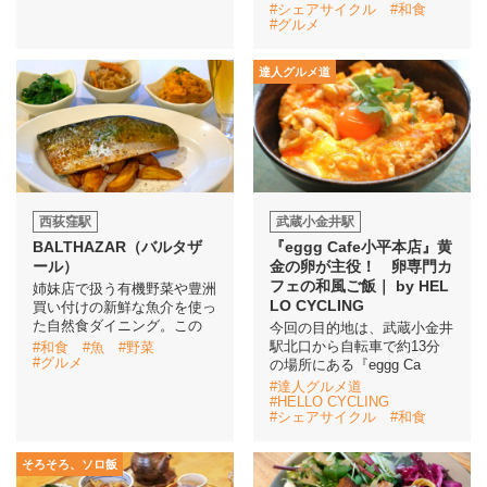
#シェアサイクル
#和食
#グルメ
達人グルメ道
西荻窪駅
武蔵小金井駅
BALTHAZAR（バルタザ
『eggg Cafe小平本店』黄
ール）
金の卵が主役！ 卵専門カ
フェの和風ご飯｜ by HEL
姉妹店で扱う有機野菜や豊洲
LO CYCLING
買い付けの新鮮な魚介を使っ
た自然食ダイニング。この
今回の目的地は、武蔵小金井
駅北口から自転車で約13分
#和食
#魚
#野菜
#グルメ
の場所にある『eggg Ca
#達人グルメ道
#HELLO CYCLING
#シェアサイクル
#和食
そろそろ、ソロ飯