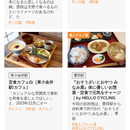
冬になると恋しくなるのは
#ソロ飯
#和食
鍋。普段は大勢で食べるもの
というイメージがあるけれ
イベント情報
ど、た
#ソロ飯
#和食
おしらせ
達人グルメ道
駅から
探す
東小金井駅
豊田駅
定食カフェ白［東小金井
『おそうざいとおやつ み
駅/カフェ］
なみ屋』体に優しいお惣
菜・定食で元気をチャージ
「カジュアルな雰囲気で素朴
｜by HELLO CYCLING
な和食を楽しんでほしい」
と、2023年12月にオー
今回の目的地は、豊田駅から
自転車で約7分の『おそうざ
#カフェ
#和食
#グルメ
いとおやつ みなみ屋』。季
節
#達人グルメ道
#HELLO CYCLING