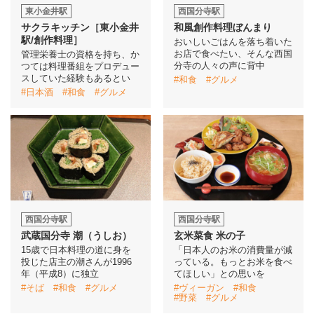
東小金井駅
西国分寺駅
サクラキッチン［東小金井
和風創作料理ぼんまり
駅/創作料理］
おいしいごはんを落ち着いた
お店で食べたい、そんな西国
管理栄養士の資格を持ち、か
分寺の人々の声に背中
つては料理番組をプロデュー
スしていた経験もあるとい
#和食
#グルメ
#日本酒
#和食
#グルメ
西国分寺駅
西国分寺駅
武蔵国分寺 潮（うしお）
玄米菜食 米の子
15歳で日本料理の道に身を
「日本人のお米の消費量が減
投じた店主の潮さんが1996
っている。もっとお米を食べ
年（平成8）に独立
てほしい」との思いを
#そば
#和食
#グルメ
#ヴィーガン
#和食
#野菜
#グルメ