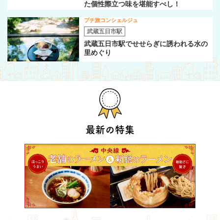
た個性際立つ味を堪能すべし！
プチ旅コンシェルジュ
武蔵五日市駅
武蔵五日市駅でせせらぎに誘われる水の
里めぐり
最新の特集