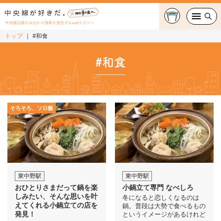
中央線沿線のお出かけ情報を発信するwebマガジン
トップ
#和食
グルメ・カフェ
#和食
スイーツ・テイクアウト
おでかけ
そろそろ、ソロ飯
ショッピング
中央線カルチャー
特集
東中野駅
東中野駅
おひとりさまだって鍋を楽
小鍋立て専門 なべしろ
連載
しみたい、そんな思いを叶
冬になると恋しくなるのは
えてくれる小鍋立ての店を
鍋。普段は大勢で食べるもの
発見！
というイメージがあるけれど
中央線フェス