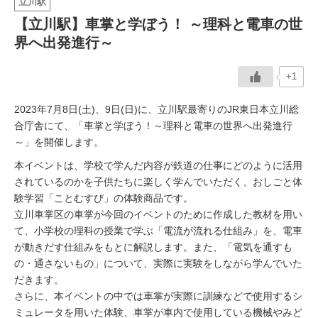
立川駅
【立川駅】車掌と学ぼう！ ～理科と電車の世
イベント情報
界へ出発進行～
おしらせ
+1
駅から
探す
2023年7月8日(土)、9日(日)に、立川駅最寄りのJR東日本立川総
合庁舎にて、「車掌と学ぼう！～理科と電車の世界へ出発進行
～」を開催します。
本イベントは、学校で学んだ内容が鉄道の仕事にどのように活用
されているのかを子供たちに楽しく学んでいただく、おしごと体
験学習「ことむすび」の体験商品です。
立川車掌区の車掌が今回のイベントのために作成した教材を用い
て、小学校の理科の授業で学ぶ「電流が流れる仕組み」を、電車
が動きだす仕組みをもとに解説します。また、「電気を通すも
の・通さないもの」について、実際に実験をしながら学んでいた
だきます。
さらに、本イベントの中では車掌が実際に訓練などで使用するシ
ミュレータを用いた体験、車掌が車内で使用している機械やみど