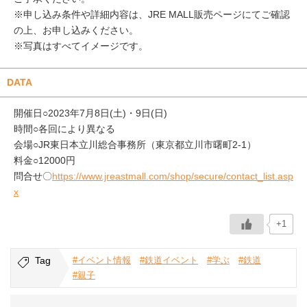
※申し込み条件や詳細内容は、JRE MALL販売ページにてご確認
の上、お申し込みください。
※写真はすべてイメージです。
DATA
開催日○2023年7月8日(土)・9日(日)
時間○各回により異なる
会場○JR東日本立川総合事務所（東京都立川市曙町2-1）
料金○12000円
問合せ〇
https://www.jreastmall.com/shop/secure/contact_list.asp
x
+1
Tag
#イベント情報
#鉄道イベント
#学ぶ
#鉄道
#親子