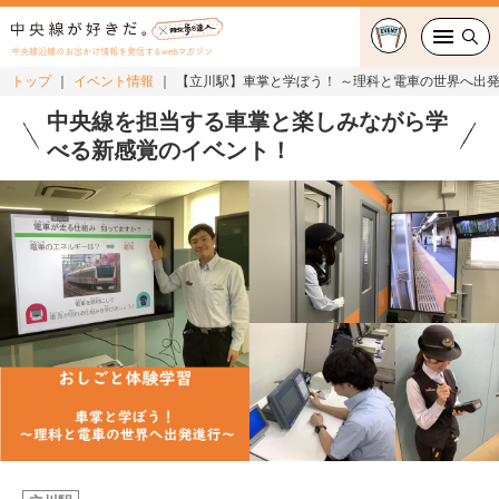
中央線沿線のお出かけ情報を発信するwebマガジン
トップ
イベント情報
【立川駅】車掌と学ぼう！ ～理科と電車の世界へ出
グルメ・カフェ
中央線を担当する車掌と楽しみながら学
べる新感覚のイベント！
スイーツ・テイクアウト
おでかけ
ショッピング
中央線カルチャー
特集
連載
中央線フェス