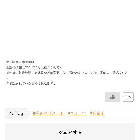
文・撮影＝篠原美帆
上記の情報は2024年6月現在のものです。
※料金・営業時間・定休日などは変更になる場合がありますので、事前にご確認くださ
い。
※表記されている価格は税込みです。
+5
Tag
#手みやげノート
#スイーツ
#和菓子
シェアする