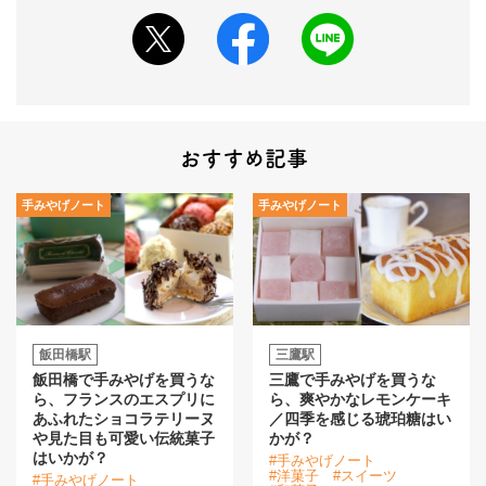
おすすめ記事
手みやげノート
手みやげノート
飯田橋駅
三鷹駅
飯田橋で手みやげを買うな
三鷹で手みやげを買うな
ら、フランスのエスプリに
ら、爽やかなレモンケーキ
あふれたショコラテリーヌ
／四季を感じる琥珀糖はい
や見た目も可愛い伝統菓子
かが？
はいかが？
#手みやげノート
#洋菓子
#スイーツ
#手みやげノート