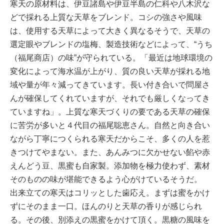
寒天の原材料は、伊豆諸島や伊豆半島の仁科や八木沢な
どで採れる上質な天草をブレンド。コシの強さや風味
は、使用する天草によって大きく異なるそうで、天草の
選定眼やブレンドの塩梅、製造技術などによって、“うち
（福尾商店）の味”が守られている。「最近は地球環境の
変化によって海水温が上がり、質の良い天草が採れる地
域や量が年々減ってきています。長い付き合いで問屋さ
んが確保してくれていますが、それでも厳しくなってき
ていますね」。上質な寒天づくりの要である天草の確保
に苦労が多いと４代目の福尾聡恵さん。自然と向き合い
ながら丁寧につくられる寒天だからこそ、多くの人を惹
きつけてやまない。また、あんみつに欠かせない餡や赤
えんどう豆、黒蜜も自家製。添加物を極力使わず、素材
そのものの味が堪能できるよう心がけているそうだ。
出来立ての寒天はコリッとした歯応え。まずは蜜をかけ
ずにそのまま一口。ほんのりと天草の香りが感じられ
る。その後、別添えの黒蜜をかけて頂く。黒糖の風味を