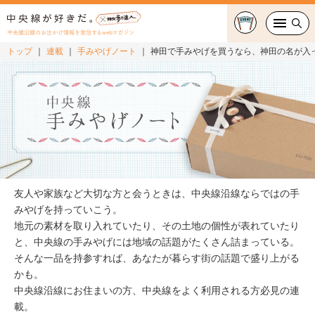
中央線沿線のお出かけ情報を発信するwebマガジン
トップ
連載
手みやげノート
神田で手みやげを買うなら、神田の名が入
グルメ・カフェ
スイーツ・テイクアウト
おでかけ
ショッピング
友人や家族など大切な方と会うときは、中央線沿線ならではの手
中央線カルチャー
みやげを持っていこう。
地元の素材を取り入れていたり、その土地の個性が表れていたり
と、中央線の手みやげには地域の話題がたくさん詰まっている。
特集
そんな一品を持参すれば、あなたが暮らす街の話題で盛り上がる
かも。
連載
中央線沿線にお住まいの方、中央線をよく利用される方必見の連
載。
中央線フェス