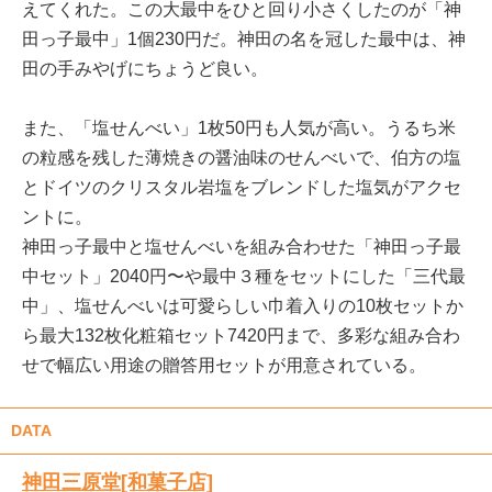
えてくれた。この大最中をひと回り小さくしたのが「神
田っ子最中」1個230円だ。神田の名を冠した最中は、神
田の手みやげにちょうど良い。
また、「塩せんべい」1枚50円も人気が高い。うるち米
の粒感を残した薄焼きの醤油味のせんべいで、伯方の塩
とドイツのクリスタル岩塩をブレンドした塩気がアクセ
ントに。
神田っ子最中と塩せんべいを組み合わせた「神田っ子最
中セット」2040円〜や最中３種をセットにした「三代最
中」、塩せんべいは可愛らしい巾着入りの10枚セットか
ら最大132枚化粧箱セット7420円まで、多彩な組み合わ
せで幅広い用途の贈答用セットが用意されている。
DATA
神田三原堂[和菓子店]