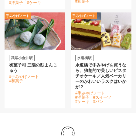
#和菓子
#洋菓子
#ケーキ
手みやげノート
手みやげノート
武蔵小金井駅
水道橋駅
御菓子司 三陽の麩まんじ
水道橋で手みやげを買うな
ゅう
ら、独創的で美しいピスタ
チオケーキ／人気ベーカリ
#手みやげノート
#和菓子
ーのかわいいラスクはいか
が？
#手みやげノート
#洋菓子
#スイーツ
#ケーキ
#パン