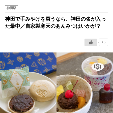
神田駅
イベント情報
神田で手みやげを買うなら、神田の名が入っ
おしらせ
た最中／自家製寒天のあんみつはいかが？
駅から
探す
+5