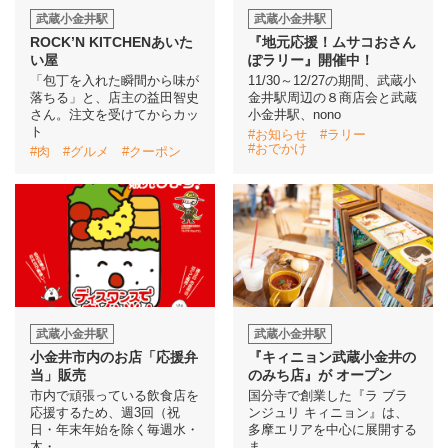
武蔵小金井駅
武蔵小金井駅
ROCK’N KITCHENあいた
『地元応援！ムサコおさん
イベント情報
い屋
ぽラリー』開催中！
「包丁を入れた瞬間から味が
11/30～12/27の期間、武蔵小
おしらせ
落ちる」と、店主の益田智史
金井駅周辺の８商店会と武蔵
さん。注文を受けてからカッ
小金井駅、nono
ト
#お知らせ
#ラリー
駅から
探す
#おでかけ
#肉
#グルメ
#クーポン
武蔵小金井駅
武蔵小金井駅
小金井市内のお店「応援弁
『キィニョン武蔵小金井の
当」販売
のみち店』が オープン
市内で頑張っている飲食店を
国分寺で創業した『ラ ブラ
応援するため、週3回（祝
ンジュリ キィニョン』は、
日・年末年始を除く毎週水・
多摩エリアを中心に展開する
木・
ま