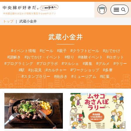
中央線沿線のお出かけ情報を発信するwebマガジン
トップ
武蔵小金井
グルメ・カフェ
武蔵小金井
スイーツ・テイクアウト
#イベント情報
#ビール
#親子
#クラフトビール
#おでかけ
#謎解き
#おでかけ・イベント
#祭り
#体験イベント
#ロボット
おでかけ
#プログラミング
#プログラボ
#マルシェ
#募集
#グルメ
#ラリー
#駅
#お花見
#カルチャー
#ワークショップ
#多摩
ショッピング
#スタンプラリー
#街歩き
#ミュージアム
#紅葉
中央線カルチャー
特集
連載
中央線フェス