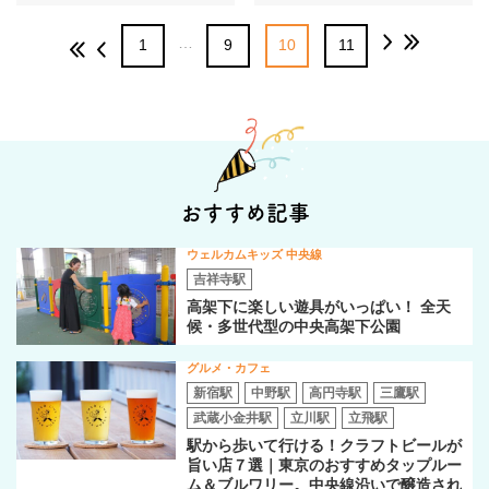
…
1
9
10
11
おすすめ記事
ウェルカムキッズ 中央線
吉祥寺駅
高架下に楽しい遊具がいっぱい！ 全天
候・多世代型の中央高架下公園
グルメ・カフェ
新宿駅
中野駅
高円寺駅
三鷹駅
武蔵小金井駅
立川駅
立飛駅
駅から歩いて行ける！クラフトビールが
旨い店７選｜東京のおすすめタップルー
ム＆ブルワリー。中央線沿いで醸造され