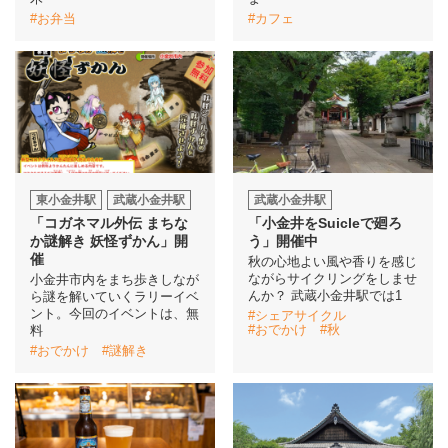
#お弁当
#カフェ
東小金井駅
武蔵小金井駅
武蔵小金井駅
「コガネマル外伝 まちな
「小金井をSuicleで廻ろ
か謎解き 妖怪ずかん」開
う」開催中
催
秋の心地よい風や香りを感じ
ながらサイクリングをしませ
小金井市内をまち歩きしなが
んか？ 武蔵小金井駅では1
ら謎を解いていくラリーイベ
ント。今回のイベントは、無
#シェアサイクル
#おでかけ
#秋
料
#おでかけ
#謎解き