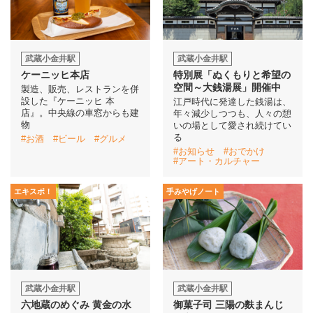
武蔵小金井駅
武蔵小金井駅
ケーニッヒ本店
特別展「ぬくもりと希望の
空間～大銭湯展」開催中
製造、販売、レストランを併
設した『ケーニッヒ 本
江戸時代に発達した銭湯は、
店』。中央線の車窓からも建
年々減少しつつも、人々の憩
物
いの場として愛され続けてい
る
#お酒
#ビール
#グルメ
#お知らせ
#おでかけ
#アート・カルチャー
エキスポ！
手みやげノート
武蔵小金井駅
武蔵小金井駅
六地蔵のめぐみ 黄金の水
御菓子司 三陽の麩まんじ