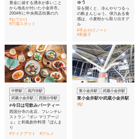
ゅう
黄金に値する湧水が多いこと
から地名が付いた小金井市。
笹を開くと、冷んやりつるっ
2004年に中央商店街裏の六
の麩まんじゅう。弾力ある食
感は、小麦粉から取り出すグ
#おでかけ
#穴場スポット
ル
#手みやげノート
#和菓子
中野駅
高円寺駅
東小金井駅
武蔵小金井駅
東小金井駅や武蔵小金井駅
武蔵小金井駅
西国分寺駅
#駅
#今日は宅飲みパーティー
西国分寺の名店、フレンチレ
ストラン『ボン マリアージ
ュ』と和風創作料理『ぼんま
り
#テイクアウト
#グルメ