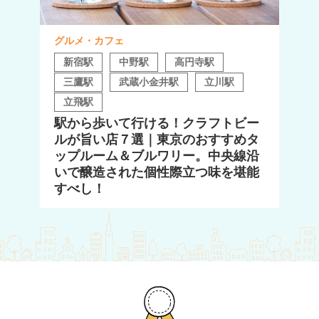
グルメ・カフェ
新宿駅
中野駅
高円寺駅
三鷹駅
武蔵小金井駅
立川駅
立飛駅
駅から歩いて行ける！クラフトビー
ルが旨い店７選｜東京のおすすめタ
ップルーム＆ブルワリー。中央線沿
いで醸造された個性際立つ味を堪能
すべし！