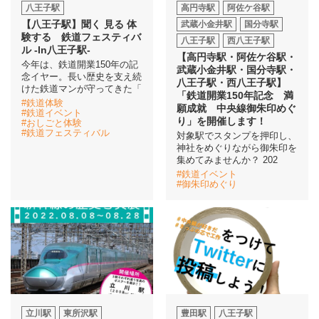
八王子駅
高円寺駅
阿佐ケ谷駅
【八王子駅】聞く 見る 体
武蔵小金井駅
国分寺駅
験する 鉄道フェスティバ
八王子駅
西八王子駅
ル -In八王子駅-
【高円寺駅・阿佐ケ谷駅・
今年は、鉄道開業150年の記
武蔵小金井駅・国分寺駅・
念イヤー。長い歴史を支え続
八王子駅・西八王子駅】
けた鉄道マンが守ってきた「
「鉄道開業150年記念 満
#鉄道体験
願成就 中央線御朱印めぐ
#鉄道イベント
り」を開催します！
#おしごと体験
#鉄道フェスティバル
対象駅でスタンプを押印し、
神社をめぐりながら御朱印を
集めてみませんか？ 202
#鉄道イベント
#御朱印めぐり
立川駅
東所沢駅
豊田駅
八王子駅