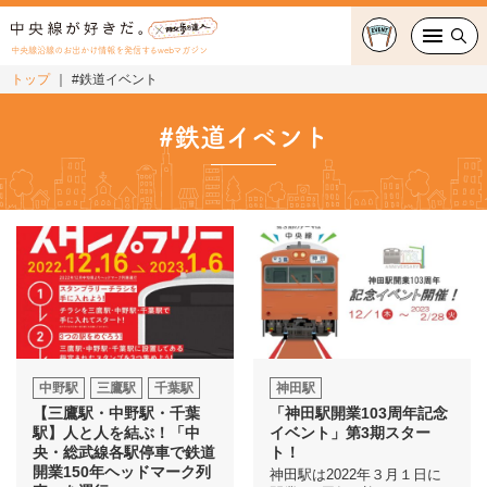
中央線沿線のお出かけ情報を発信するwebマガジン
トップ
#鉄道イベント
グルメ・カフェ
#鉄道イベント
スイーツ・テイクアウト
おでかけ
ショッピング
中央線カルチャー
特集
中野駅
三鷹駅
千葉駅
神田駅
【三鷹駅・中野駅・千葉
「神田駅開業103周年記念
連載
駅】人と人を結ぶ！「中
イベント」第3期スター
央・総武線各駅停車で鉄道
ト！
開業150年ヘッドマーク列
神田駅は2022年３月１日に
中央線フェス