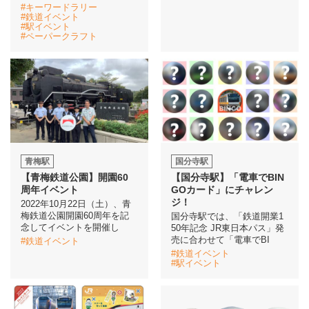
#キーワードラリー
#鉄道イベント
#駅イベント
#ペーパークラフト
青梅駅
国分寺駅
【青梅鉄道公園】開園60
【国分寺駅】「電車でBIN
周年イベント
GOカード」にチャレン
ジ！
2022年10月22日（土）、青
梅鉄道公園開園60周年を記
国分寺駅では、「鉄道開業1
念してイベントを開催し
50年記念 JR東日本パス」発
売に合わせて「電車でBI
#鉄道イベント
#鉄道イベント
#駅イベント