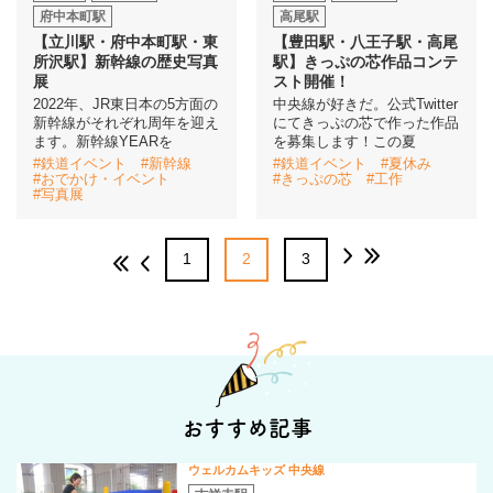
府中本町駅
高尾駅
【立川駅・府中本町駅・東
【豊田駅・八王子駅・高尾
所沢駅】新幹線の歴史写真
駅】きっぷの芯作品コンテ
展
スト開催！
2022年、JR東日本の5方面の
中央線が好きだ。公式Twitter
新幹線がそれぞれ周年を迎え
にてきっぷの芯で作った作品
ます。新幹線YEARを
を募集します！この夏
#鉄道イベント
#新幹線
#鉄道イベント
#夏休み
#おでかけ・イベント
#きっぷの芯
#工作
#写真展
1
2
3
おすすめ記事
ウェルカムキッズ 中央線