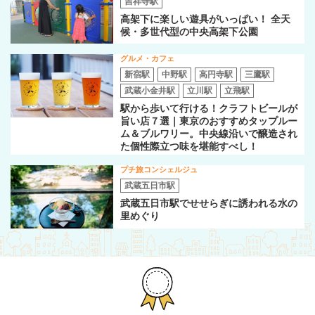
吉祥寺駅
高架下に楽しい遊具がいっぱい！ 全天
候・多世代型の中央高架下公園
グルメ・カフェ
新宿駅
中野駅
高円寺駅
三鷹駅
武蔵小金井駅
立川駅
立飛駅
駅から歩いて行ける！クラフトビールが
旨い店７選｜東京のおすすめタップルー
ム＆ブルワリー。中央線沿いで醸造され
た個性際立つ味を堪能すべし！
プチ旅コンシェルジュ
武蔵五日市駅
武蔵五日市駅でせせらぎに誘われる水の
里めぐり