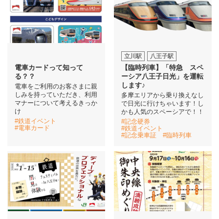
立川駅
八王子駅
電車カードって知って
【臨時列車】「特急 スペ
る？？
ーシア八王子日光」を運転
します♪
電車をご利用のお客さまに親
しみを持っていただき、利用
多摩エリアから乗り換えなし
マナーについて考えるきっか
で日光に行けちゃいます！し
け
かも人気のスペーシアで！！
#鉄道イベント
#記念硬券
#電車カード
#鉄道イベント
#記念乗車証
#臨時列車