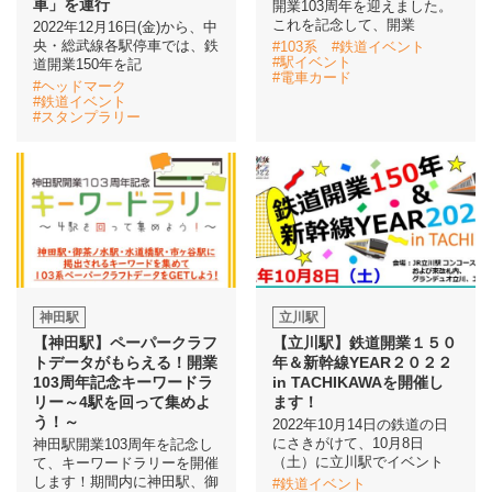
車」を運行
開業103周年を迎えました。
これを記念して、開業
2022年12月16日(金)から、中
央・総武線各駅停車では、鉄
#103系
#鉄道イベント
イベント情報
#駅イベント
道開業150年を記
#電車カード
#ヘッドマーク
#鉄道イベント
おしらせ
#スタンプラリー
駅から
探す
神田駅
立川駅
【神田駅】ペーパークラフ
【立川駅】鉄道開業１５０
トデータがもらえる！開業
年＆新幹線YEAR２０２２
103周年記念キーワードラ
in TACHIKAWAを開催し
リー～4駅を回って集めよ
ます！
う！～
2022年10月14日の鉄道の日
にさきがけて、10月8日
神田駅開業103周年を記念し
（土）に立川駅でイベント
て、キーワードラリーを開催
します！期間内に神田駅、御
#鉄道イベント