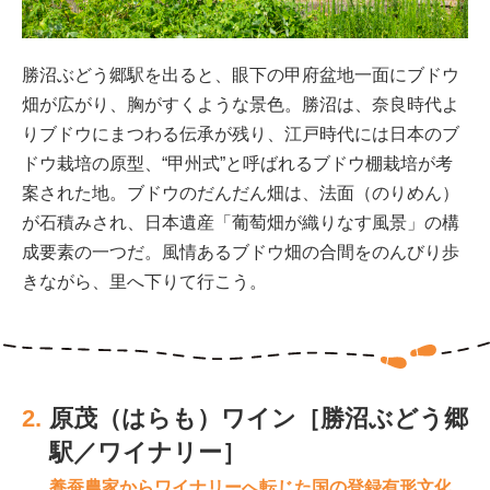
勝沼ぶどう郷駅を出ると、眼下の甲府盆地一面にブドウ
畑が広がり、胸がすくような景色。勝沼は、奈良時代よ
りブドウにまつわる伝承が残り、江戸時代には日本のブ
ドウ栽培の原型、“甲州式”と呼ばれるブドウ棚栽培が考
案された地。ブドウのだんだん畑は、法面（のりめん）
が石積みされ、日本遺産「葡萄畑が織りなす風景」の構
成要素の一つだ。風情あるブドウ畑の合間をのんびり歩
きながら、里へ下りて行こう。
2.
原茂（はらも）ワイン［勝沼ぶどう郷
駅／ワイナリー］
養蚕農家からワイナリーへ転じた国の登録有形文化