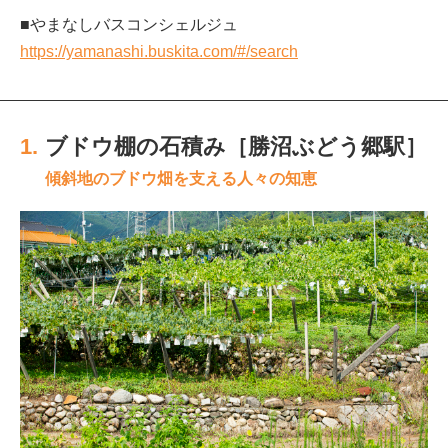
■やまなしバスコンシェルジュ
https://yamanashi.buskita.com/#/search
1.
ブドウ棚の石積み［勝沼ぶどう郷駅］
傾斜地のブドウ畑を支える人々の知恵