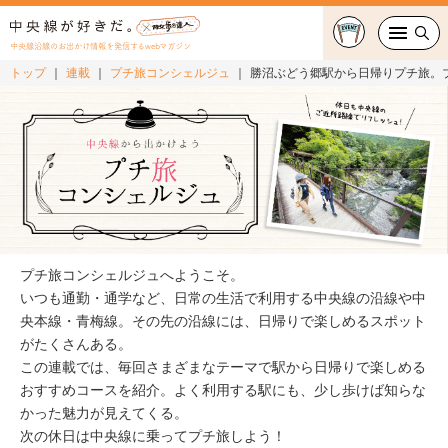
中央線沿線のお出かけ情報を発信するwebマガジン
トップ
連載
プチ旅コンシェルジュ
勝沼ぶどう郷駅から日帰りプチ旅。
グルメ・カフェ
スイーツ・テイクアウト
おでかけ
ショッピング
プチ旅コンシェルジュへようこそ。
中央線カルチャー
いつも通勤・通学など、日常の生活で利用する中央線の沿線や中
央本線・青梅線。その先の沿線には、日帰りで楽しめるスポット
がたくさんある。
特集
この連載では、毎回さまざまなテーマで駅から日帰りで楽しめる
おすすめコースを紹介。よく利用する駅にも、少し歩けば知らな
連載
かった魅力が見えてくる。
次の休日は中央線に乗ってプチ旅しよう！
中央線フェス