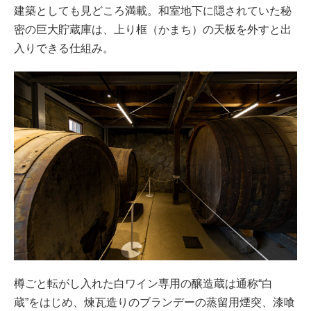
建築としても見どころ満載。和室地下に隠されていた秘
密の巨大貯蔵庫は、上り框（かまち）の天板を外すと出
入りできる仕組み。
樽ごと転がし入れた白ワイン専用の醸造蔵は通称“白
蔵”をはじめ、煉瓦造りのブランデーの蒸留用煙突、漆喰