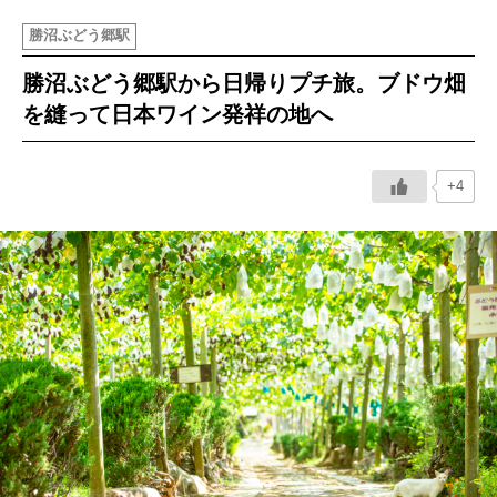
勝沼ぶどう郷駅
イベント情報
勝沼ぶどう郷駅から日帰りプチ旅。ブドウ畑
おしらせ
を縫って日本ワイン発祥の地へ
駅から
探す
+4