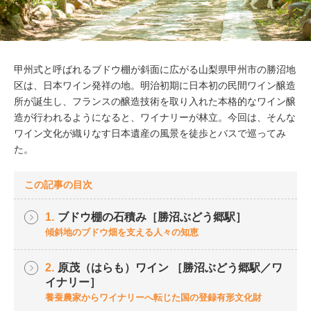
甲州式と呼ばれるブドウ棚が斜面に広がる山梨県甲州市の勝沼地
区は、日本ワイン発祥の地。明治初期に日本初の民間ワイン醸造
所が誕生し、フランスの醸造技術を取り入れた本格的なワイン醸
造が行われるようになると、ワイナリーが林立。今回は、そんな
ワイン文化が織りなす日本遺産の風景を徒歩とバスで巡ってみ
た。
この記事の目次
1.
ブドウ棚の石積み［勝沼ぶどう郷駅］
傾斜地のブドウ畑を支える人々の知恵
2.
原茂（はらも）ワイン ［勝沼ぶどう郷駅／ワ
イナリー］
養蚕農家からワイナリーへ転じた国の登録有形文化財