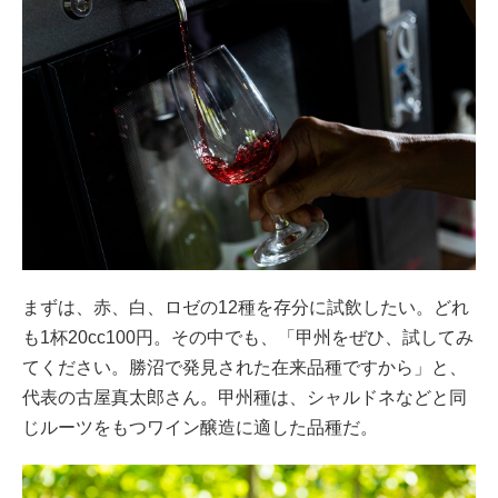
まずは、赤、白、ロゼの12種を存分に試飲したい。どれ
も1杯20cc100円。その中でも、「甲州をぜひ、試してみ
てください。勝沼で発見された在来品種ですから」と、
代表の古屋真太郎さん。甲州種は、シャルドネなどと同
じルーツをもつワイン醸造に適した品種だ。