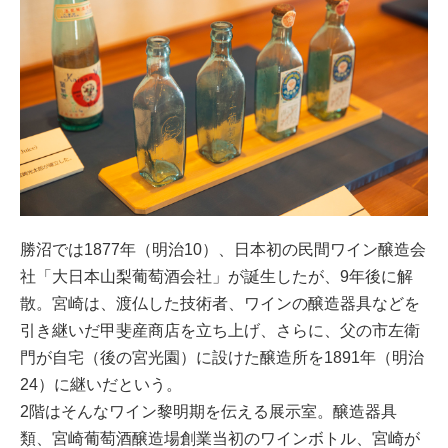
勝沼では1877年（明治10）、日本初の民間ワイン醸造会
社「大日本山梨葡萄酒会社」が誕生したが、9年後に解
散。宮崎は、渡仏した技術者、ワインの醸造器具などを
引き継いだ甲斐産商店を立ち上げ、さらに、父の市左衛
門が自宅（後の宮光園）に設けた醸造所を1891年（明治
24）に継いだという。
2階はそんなワイン黎明期を伝える展示室。醸造器具
類、宮崎葡萄酒醸造場創業当初のワインボトル、宮崎が