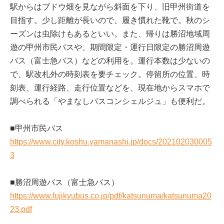
駅からはブドウ畑を見ながら斜面を下り、旧甲州街道を
目指す。少し距離が長いので、履き慣れた靴で。秋のシ
ーズンは虫除けもあるといい。また、帰りは勝沼地域周
遊の甲州市民バスや、期間限定・運行日限定の勝沼周遊
バス（富士急バス）などの利用を。運行本数は少ないの
で、駅改札外の時刻表を要チェック。停留所の位置、時
刻表、運行経路、走行位置などを、現在地からスマホで
調べられる「やまなしバスコンシェルジュ」も便利だ。
■甲州市民バス
https://www.city.koshu.yamanashi.jp/docs/202102030005
3
■勝沼周遊バス（富士急バス）
https://www.fujikyubus.co.jp/pdf/katsunuma/katsunuma20
23.pdf