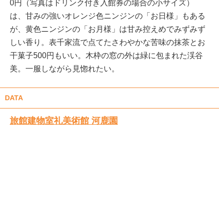
0円（写真はドリンク付き入館券の場合の小サイズ）
は、甘みの強いオレンジ色ニンジンの「お日様」もある
が、黄色ニンジンの「お月様」は甘み控えめでみずみず
しい香り。表千家流で点てたさわやかな苦味の抹茶とお
干菓子500円もいい。木枠の窓の外は緑に包まれた渓谷
美。一服しながら見惚れたい。
DATA
旅館建物室礼美術館 河鹿園