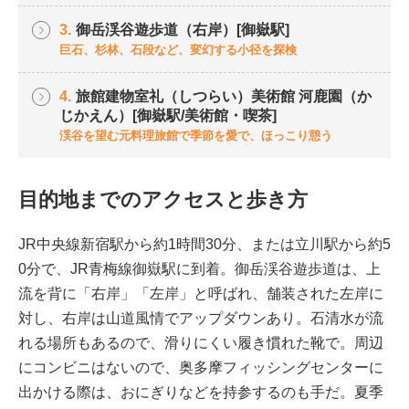
3.
御岳渓谷遊歩道（右岸）[御嶽駅]
巨石、杉林、石段など、変幻する小径を探検
4.
旅館建物室礼（しつらい）美術館 河鹿園（か
じかえん）[御嶽駅/美術館・喫茶]
渓谷を望む元料理旅館で季節を愛で、ほっこり憩う
目的地までのアクセスと歩き方
JR中央線新宿駅から約1時間30分、または立川駅から約5
0分で、JR青梅線御嶽駅に到着。御岳渓谷遊歩道は、上
流を背に「右岸」「左岸」と呼ばれ、舗装された左岸に
対し、右岸は山道風情でアップダウンあり。石清水が流
れる場所もあるので、滑りにくい履き慣れた靴で。周辺
にコンビニはないので、奥多摩フィッシングセンターに
出かける際は、おにぎりなどを持参するのも手だ。夏季