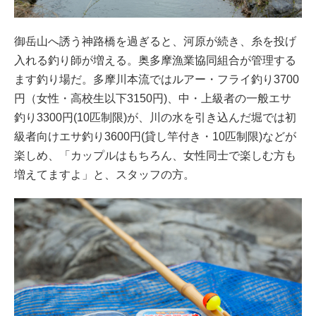
御岳山へ誘う神路橋を過ぎると、河原が続き、糸を投げ
入れる釣り師が増える。奥多摩漁業協同組合が管理する
ます釣り場だ。多摩川本流ではルアー・フライ釣り3700
円（女性・高校生以下3150円)、中・上級者の一般エサ
釣り3300円(10匹制限)が、川の水を引き込んだ堀では初
級者向けエサ釣り3600円(貸し竿付き・10匹制限)などが
楽しめ、「カップルはもちろん、女性同士で楽しむ方も
増えてますよ」と、スタッフの方。