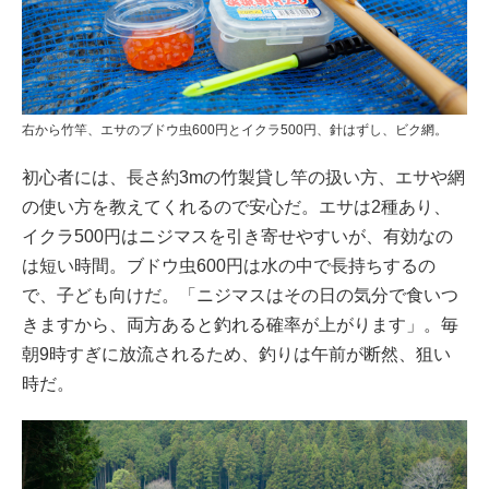
右から竹竿、エサのブドウ虫600円とイクラ500円、針はずし、ビク網。
初心者には、長さ約3mの竹製貸し竿の扱い方、エサや網
の使い方を教えてくれるので安心だ。エサは2種あり、
イクラ500円はニジマスを引き寄せやすいが、有効なの
は短い時間。ブドウ虫600円は水の中で長持ちするの
で、子ども向けだ。「ニジマスはその日の気分で食いつ
きますから、両方あると釣れる確率が上がります」。毎
朝9時すぎに放流されるため、釣りは午前が断然、狙い
時だ。