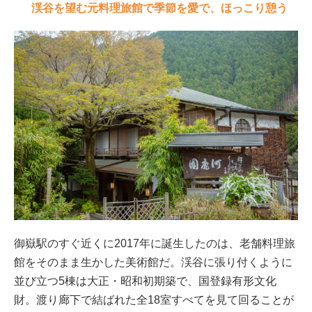
渓谷を望む元料理旅館で季節を愛で、ほっこり憩う
御嶽駅のすぐ近くに2017年に誕生したのは、老舗料理旅
館をそのまま生かした美術館だ。渓谷に張り付くように
並び立つ5棟は大正・昭和初期築で、国登録有形文化
財。渡り廊下で結ばれた全18室すべてを見て回ることが