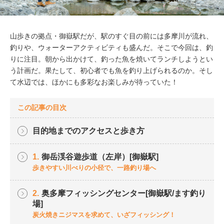
山歩きの拠点・御嶽駅だが、駅のすぐ目の前には多摩川が流れ、
釣りや、ウォーターアクティビティも盛んだ。そこで今回は、釣
りに注目。朝から出かけて、釣った魚を焼いてランチしようとい
う計画だ。果たして、初心者でも魚を釣り上げられるのか。そし
て水辺では、ほかにも多彩なお楽しみが待っていた！
この記事の目次
目的地までのアクセスと歩き方
1.
御岳渓谷遊歩道（左岸）[御嶽駅]
歩きやすい川べりの小径で、一路釣り場へ
2.
奥多摩フィッシングセンター[御嶽駅/ます釣り
場]
炭火焼きニジマスを求めて、いざフィッシング！