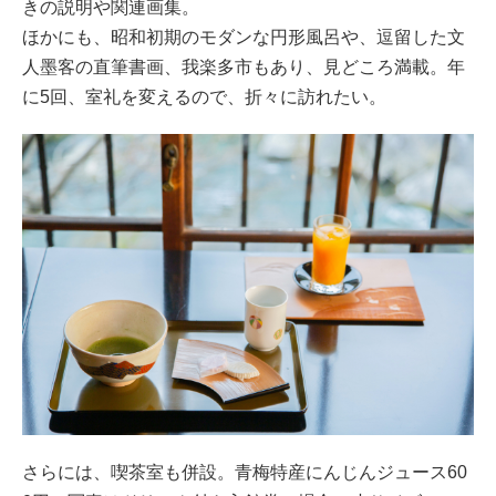
きの説明や関連画集。
ほかにも、昭和初期のモダンな円形風呂や、逗留した文
人墨客の直筆書画、我楽多市もあり、見どころ満載。年
に5回、室礼を変えるので、折々に訪れたい。
さらには、喫茶室も併設。青梅特産にんじんジュース60