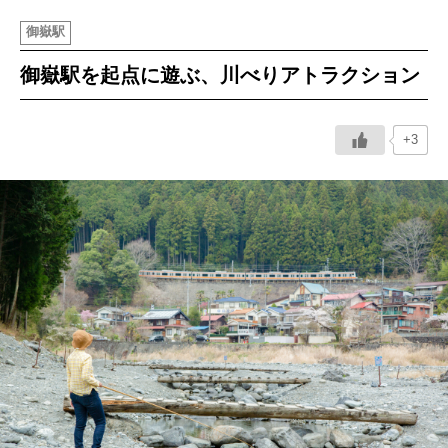
御嶽駅
イベント情報
御嶽駅を起点に遊ぶ、川べりアトラクション
おしらせ
+3
駅から
探す