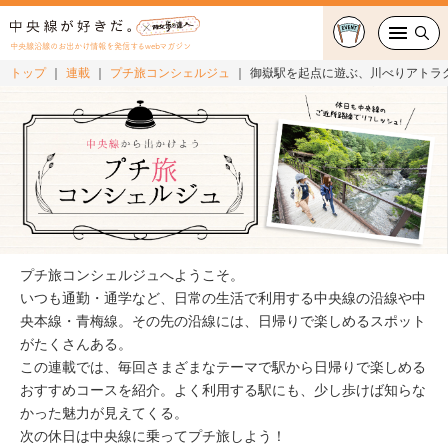
中央線沿線のお出かけ情報を発信するwebマガジン
トップ
連載
プチ旅コンシェルジュ
御嶽駅を起点に遊ぶ、川べりアトラ
グルメ・カフェ
スイーツ・テイクアウト
おでかけ
ショッピング
プチ旅コンシェルジュへようこそ。
中央線カルチャー
いつも通勤・通学など、日常の生活で利用する中央線の沿線や中
央本線・青梅線。その先の沿線には、日帰りで楽しめるスポット
がたくさんある。
特集
この連載では、毎回さまざまなテーマで駅から日帰りで楽しめる
おすすめコースを紹介。よく利用する駅にも、少し歩けば知らな
連載
かった魅力が見えてくる。
次の休日は中央線に乗ってプチ旅しよう！
中央線フェス