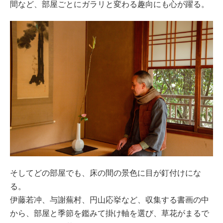
間など、部屋ごとにガラリと変わる趣向にも心が躍る。
そしてどの部屋でも、床の間の景色に目が釘付けにな
る。
伊藤若冲、与謝蕪村、円山応挙など、収集する書画の中
から、部屋と季節を鑑みて掛け軸を選び、草花がまるで