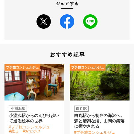
シェアする
おすすめ記事
プチ旅コンシェルジュ
プチ旅コンシェルジュ
小淵沢駅
白丸駅
小淵沢駅からのんびり歩い
白丸駅から初冬の海沢へ。
て巡る絵本の世界
森と清冽な滝、山間の集落
に癒やされる
#プチ旅コンシェルジュ
#散歩
#おでかけ
#プチ旅コンシェルジュ