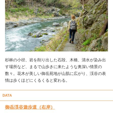
杉林の小径、岩を削り出した石段、木橋、清水が染み出
す場所など、まるで山歩きに来たような奥深い情景の
数々。花木が美しい御岳苑地が山肌に広がり、渓谷の表
情は歩くほどにくるくると変わる。
DATA
御岳渓谷遊歩道（右岸）