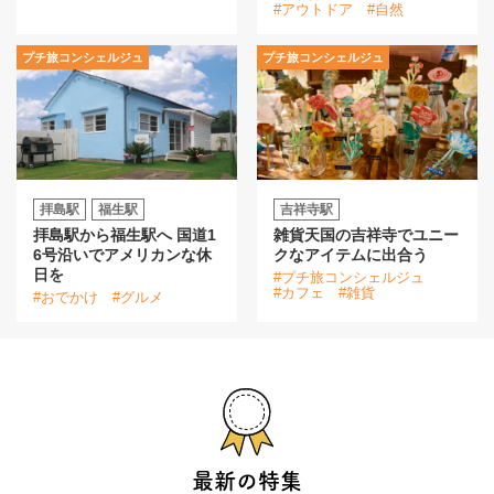
#アウトドア
#自然
プチ旅コンシェルジュ
プチ旅コンシェルジュ
拝島駅
福生駅
吉祥寺駅
拝島駅から福生駅へ 国道1
雑貨天国の吉祥寺でユニー
6号沿いでアメリカンな休
クなアイテムに出合う
日を
#プチ旅コンシェルジュ
#カフェ
#雑貨
#おでかけ
#グルメ
最新の特集