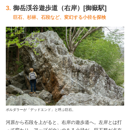
3.
御岳渓谷遊歩道（右岸）[御嶽駅]
巨石、杉林、石段など、変幻する小径を探検
ボルダラーが「デッドエンド」と呼ぶ巨石。
河原から石段を上がると、右岸の遊歩道へ。左岸とは打