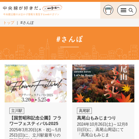
中央線沿線のお出かけ情報を発信するwebマガジン
トップ
#さんぽ
グルメ・カフェ
#さんぽ
スイーツ・テイクアウト
おでかけ
ショッピング
中央線カルチャー
特集
立川駅
高尾駅
【国営昭和記念公園】フラ
高尾山もみじまつり
連載
ワーフェスティバル2025
2024年10月26日(土)～12月8
日(日)に、高尾山周辺にて
2025年3月20日(木・祝)～5月
「高尾山もみじま
25日(日)に、立川駅最寄りの
中央線フェス