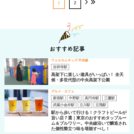
1
2
おすすめ記事
ウェルカムキッズ 中央線
吉祥寺駅
高架下に楽しい遊具がいっぱい！ 全天
候・多世代型の中央高架下公園
グルメ・カフェ
新宿駅
中野駅
高円寺駅
三鷹駅
武蔵小金井駅
立川駅
立飛駅
駅から歩いて行ける！クラフトビールが
旨い店７選｜東京のおすすめタップルー
ム＆ブルワリー。中央線沿いで醸造され
た個性際立つ味を堪能すべし！