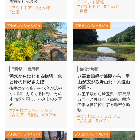
国営昭和記念公
#イベント情報
#アウトドア
#さんぽ
#アウトドア
#さんぽ
#自然
#公園
イベント情報
プチ旅コンシェルジュ
プチ旅コンシェルジュ
おしらせ
駅から
探す
日野駅
豊田駅
箱根ケ崎駅
湧水からはじまる物語 水
八高線箱根ケ崎駅から、里
と緑の日野さんぽ
山が広がる野山北・六道山
公園へ
街中の至る所から水音が涼や
かに聞こえてくる日野。その
八王子駅から埼玉県・群馬県
水は緑を潤し、いきものを育
方面へと伸びる八高線。県境
み
の東京側に位置する箱根ケ崎
駅
#プチ旅コンシェルジュ
#さんぽ
#自然
#カフェ
#プチ旅コンシェルジュ
#さんぽ
#カフェ
プチ旅コンシェルジュ
プチ旅コンシェルジュ