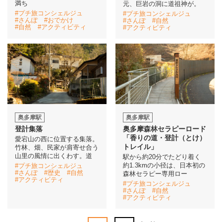
満ち
元、巨岩の洞に道祖神が。
#プチ旅コンシェルジュ
#プチ旅コンシェルジュ
#さんぽ
#おでかけ
#さんぽ
#自然
#自然
#アクティビティ
#アクティビティ
奥多摩駅
奥多摩駅
登計集落
奥多摩森林セラピーロード
「香りの道・登計（とけ）
愛宕山の西に位置する集落。
トレイル」
竹林、畑、民家が肩寄せ合う
山里の風情に出くわす。道
駅から約20分でたどり着く
約1.3kmの小径は、日本初の
#プチ旅コンシェルジュ
#さんぽ
#歴史
#自然
森林セラピー専用ロー
#アクティビティ
#プチ旅コンシェルジュ
#さんぽ
#自然
#アクティビティ