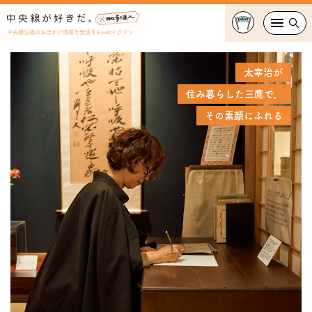
中央線沿線のお出かけ情報を発信するwebマガジン
グルメ・カフェ
新宿駅で帰省みやげを買うなら、
新宿駅で帰省みやげを買うなら、
組み合わせは1000通り以上！
「クロスポ八王子店」で、
手みやげノート[日野駅]
手みやげノート[日野駅]
ひととき、
太宰治が
知らなかった世界に飛びこむ。
種類豊富な遊びを体験。
住み暮らした三鷹で、
自由にカスタムできる
ニュウマン新宿の
ニュウマン新宿の
スイーツ・テイクアウト
高タンパク×低カロリーのワンプレートデリ
しっかり体を動かせる全天候型施設
「ミニシアターに通う」という趣味
人気スイーツはいかが？
人気スイーツはいかが？
その素顔にふれる
おでかけ
ショッピング
中央線カルチャー
特集
連載
中央線フェス