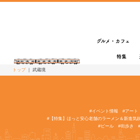
グルメ・カフェ
特集
トップ
武蔵境
#イベント情報
#アート
#【特集】ほっと安心老舗のラーメン＆新進気
#ビール
#街歩き