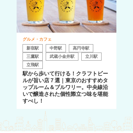
グルメ・カフェ
新宿駅
中野駅
高円寺駅
三鷹駅
武蔵小金井駅
立川駅
立飛駅
駅から歩いて行ける！クラフトビー
ルが旨い店７選｜東京のおすすめタ
ップルーム＆ブルワリー。中央線沿
いで醸造された個性際立つ味を堪能
すべし！