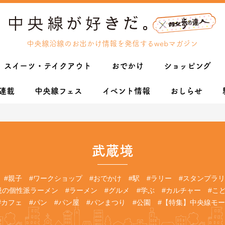
中央線沿線のお出かけ情報を発信するwebマガジン
スイーツ・テイクアウト
おでかけ
ショッピング
連載
中央線フェス
イベント情報
おしらせ
武蔵境
#親子
#ワークショップ
#おでかけ
#駅
#ラリー
#スタンプラ
鋭の個性派ラーメン
#ラーメン
#グルメ
#学ぶ
#カルチャー
#こ
#カフェ
#パン
#パン屋
#パンまつり
#公園
#【特集】中央線モ