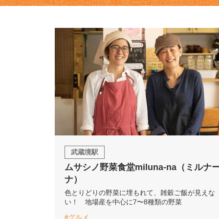
武蔵境駅
ムサシノ野菜食堂miluna-na（ミルナ
ナ）
色とりどりの野菜に埋もれて、雑穀ご飯が見えな
い！ 地場産を中心に7〜8種類の野菜
#グルメ