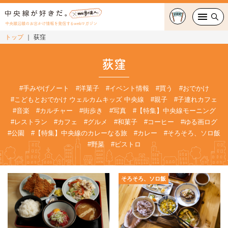
中央線沿線のお出かけ情報を発信するwebマガジン
トップ
荻窪
グルメ・カフェ
荻窪
スイーツ・テイクアウト
#手みやげノート
#洋菓子
#イベント情報
#買う
#おでかけ
#こどもとおでかけ ウェルカムキッズ 中央線
#親子
#子連れカフェ
おでかけ
#音楽
#カルチャー
#街歩き
#写真
#【特集】中央線モーニング
#レストラン
#カフェ
#グルメ
#和菓子
#コーヒー
#ゆる画ログ
ショッピング
#公園
#【特集】中央線のカレーなる旅
#カレー
#そろそろ、ソロ飯
#野菜
#ビストロ
中央線カルチャー
特集
そろそろ、ソロ飯
連載
中央線フェス