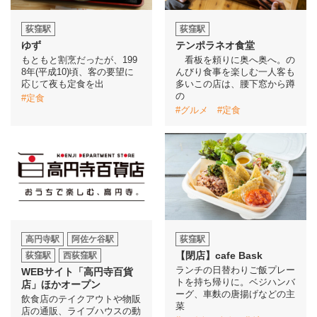
荻窪駅
荻窪駅
イベント情報
ゆず
テンポラネオ食堂
もともと割烹だったが、199
看板を頼りに奥へ奥へ。の
おしらせ
8年(平成10)頃、客の要望に
んびり食事を楽しむ一人客も
応じて夜も定食を出
多いこの店は、腰下窓から蹲
の
#定食
駅から
探す
#グルメ
#定食
高円寺駅
阿佐ケ谷駅
荻窪駅
【閉店】cafe Bask
荻窪駅
西荻窪駅
ランチの日替わりご飯プレー
WEBサイト「高円寺百貨
トを持ち帰りに。ベジハンバ
店」ほかオープン
ーグ、車麩の唐揚げなどの主
飲食店のテイクアウトや物販
菜
店の通販、ライブハウスの動