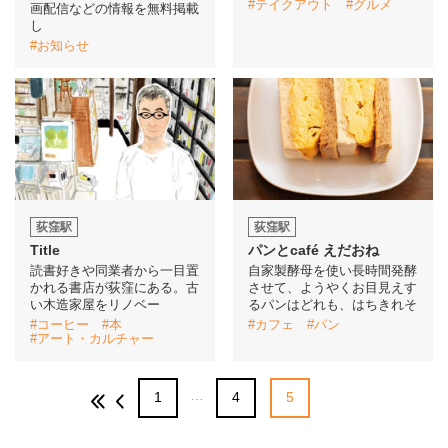
#テイクアウト
#グルメ
画配信などの情報を無料掲載
し
#お知らせ
荻窪駅
荻窪駅
Title
パンとcafé えだおね
読書好きや同業者から一目置
自家製酵母を使い長時間発酵
かれる書店が荻窪にある。古
させて、ようやくお目見えす
い木造家屋をリノベー
るパンはどれも、はちきれそ
#コーヒー
#本
#カフェ
#パン
#アート・カルチャー
…
1
4
5