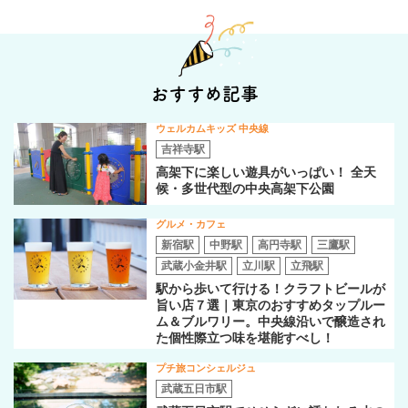
おすすめ記事
ウェルカムキッズ 中央線
吉祥寺駅
高架下に楽しい遊具がいっぱい！ 全天
候・多世代型の中央高架下公園
グルメ・カフェ
新宿駅
中野駅
高円寺駅
三鷹駅
武蔵小金井駅
立川駅
立飛駅
駅から歩いて行ける！クラフトビールが
旨い店７選｜東京のおすすめタップルー
ム＆ブルワリー。中央線沿いで醸造され
た個性際立つ味を堪能すべし！
プチ旅コンシェルジュ
武蔵五日市駅