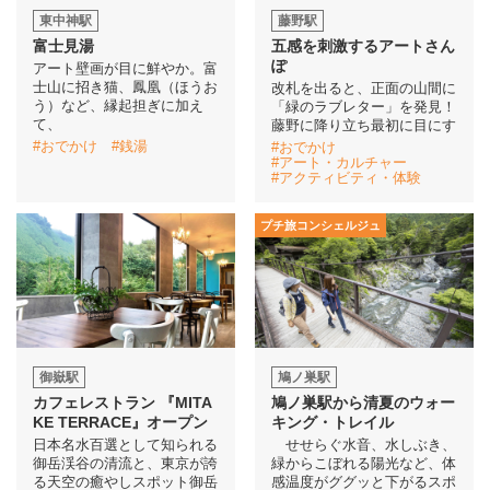
東中神駅
藤野駅
富士見湯
五感を刺激するアートさん
イベント情報
ぽ
アート壁画が目に鮮やか。富
士山に招き猫、鳳凰（ほうお
改札を出ると、正面の山間に
おしらせ
う）など、縁起担ぎに加え
「緑のラブレター」を発見！
て、
藤野に降り立ち最初に目にす
#おでかけ
#銭湯
#おでかけ
駅から
探す
#アート・カルチャー
#アクティビティ・体験
プチ旅コンシェルジュ
御嶽駅
鳩ノ巣駅
カフェレストラン 『MITA
鳩ノ巣駅から清夏のウォー
KE TERRACE』オープン
キング・トレイル
日本名水百選として知られる
せせらぐ水音、水しぶき、
御岳渓谷の清流と、東京が誇
緑からこぼれる陽光など、体
る天空の癒やしスポット御岳
感温度がググッと下がるスポ