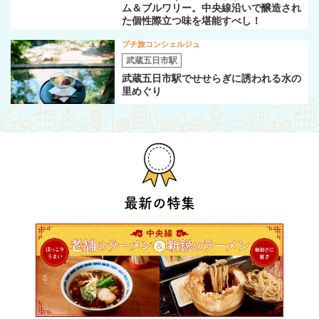
ム＆ブルワリー。中央線沿いで醸造され
た個性際立つ味を堪能すべし！
プチ旅コンシェルジュ
武蔵五日市駅
武蔵五日市駅でせせらぎに誘われる水の
里めぐり
最新の特集