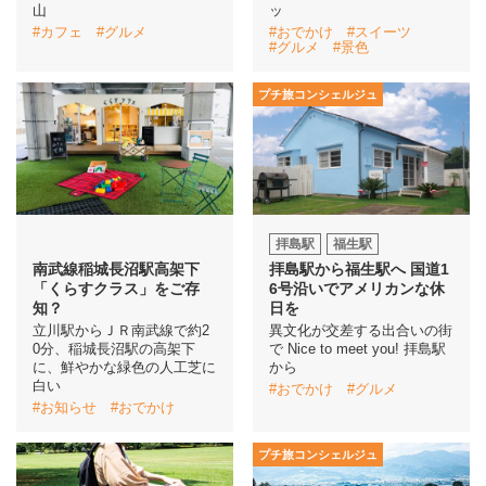
山
ッ
#カフェ
#グルメ
#おでかけ
#スイーツ
#グルメ
#景色
プチ旅コンシェルジュ
拝島駅
福生駅
南武線稲城長沼駅高架下
拝島駅から福生駅へ 国道1
「くらすクラス」をご存
6号沿いでアメリカンな休
知？
日を
立川駅からＪＲ南武線で約2
異文化が交差する出合いの街
0分、稲城長沼駅の高架下
で Nice to meet you! 拝島駅
に、鮮やかな緑色の人工芝に
から
白い
#おでかけ
#グルメ
#お知らせ
#おでかけ
プチ旅コンシェルジュ