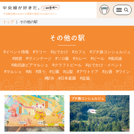
中央線沿線のお出かけ情報を発信するwebマガジン
トップ
その他の駅
グルメ・カフェ
その他の駅
スイーツ・テイクアウト
#イベント情報
#ラリー
#おでかけ
#カフェ
#プチ旅コンシェルジュ
#雑貨
#ヴィンテージ
#ソロ飯
#カレー
#ビール
#南武線
おでかけ
#南武線ビアマルシェ
#クラフトビール
#おでかけ・イベント
#マルシェ
#肉
#買う
#公園
#山梨
#アウトドア
#お酒
#ワイン
ショッピング
#駅弁
#日本庭園
#盆栽
中央線カルチャー
プチ旅コンシェルジュ
特集
連載
中央線フェス