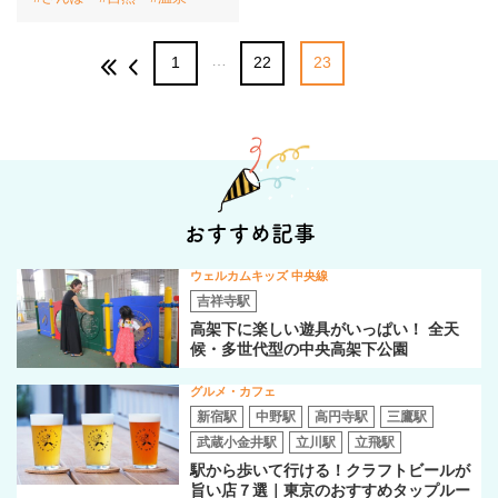
…
1
22
23
おすすめ記事
ウェルカムキッズ 中央線
吉祥寺駅
高架下に楽しい遊具がいっぱい！ 全天
候・多世代型の中央高架下公園
グルメ・カフェ
新宿駅
中野駅
高円寺駅
三鷹駅
武蔵小金井駅
立川駅
立飛駅
駅から歩いて行ける！クラフトビールが
旨い店７選｜東京のおすすめタップルー