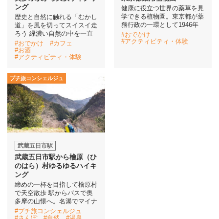
ング
健康に役立つ世界の薬草を見
学できる植物園。東京都が薬
歴史と自然に触れる「むかし
務行政の一環として1946年
道」を風を切ってスイスイ走
ろう 緑濃い自然の中を一直
#おでかけ
#アクティビティ・体験
#おでかけ
#カフェ
#お酒
#アクティビティ・体験
プチ旅コンシェルジュ
武蔵五日市駅
武蔵五日市駅から檜原（ひ
のはら）村ゆるゆるハイキ
ング
締めの一杯を目指して檜原村
で天空散歩 駅からバスで奥
多摩の山懐へ。名瀑でマイナ
#プチ旅コンシェルジュ
#さんぽ
#自然
#温泉