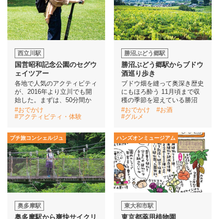
西立川駅
勝沼ぶどう郷駅
国営昭和記念公園のセグウ
勝沼ぶどう郷駅からブドウ
ェイツアー
酒巡り歩き
各地で人気のアクティビティ
ブドウ畑を縫って奥深き歴史
が、2016年より立川でも開
にもほろ酔う 11月頃まで収
始した。まずは、50分間か
穫の季節を迎えている勝沼
#おでかけ
#おでかけ
#お酒
#アクティビティ・体験
#グルメ
プチ旅コンシェルジュ
ハンズオンミュージアム
奥多摩駅
東大和市駅
奥多摩駅から爽快サイクリ
東京都薬用植物園