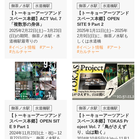
御茶ノ水駅
水道橋駅
御茶ノ水駅
水道橋駅
【トーキョーアーツアンド
【トーキョーアーツアンド
イベント情報
スペース本郷】ACT Vol. 7
スペース本郷】
OPEN
「複数形の身体」
SITE
9 Part 2
おしらせ
2025年2月22日(土)～3月23日
2025年1月11日(土)～2025年
(日)の期間、御茶ノ水駅・水
2月9日(日)に、御茶ノ水駅も
道橋駅最寄りの
しくは水道橋
駅から
探す
#イベント情報
#アート
#イベント情報
#アート
#カルチャー
#カルチャー
御茶ノ水駅
水道橋駅
御茶ノ水駅
水道橋駅
【トーキョーアーツアンド
【トーキョーアーツアンド
スペース本郷】OPEN SIT
スペース本郷】TOKAS Pr
E 9 Part 1
oject Vol. 7「鳥がさえず
り、山は動く」
2024年11月23日(土・祝)～12
月22日(日)に、御茶ノ水駅も
2024年10月5日(土)から11月1