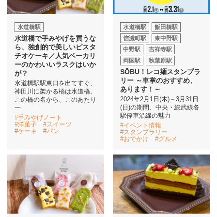
水道橋駅
水道橋駅
飯田橋駅
水道橋で手みやげを買うな
信濃町駅
東中野駅
ら、独創的で美しいピスタ
中野駅
吉祥寺駅
チオケーキ／人気ベーカリ
両国駅
秋葉原駅
ーのかわいいラスクはいか
SŌBU！レコ麺スタンプラ
が？
リー ～車掌のおすすめ、
水道橋駅駅東口を出てすぐ、
あります！～
神田川に架かる橋は水道橋。
2024年2月1日(木)～3月31日
この橋の名から、このあたり
(日)の期間、中央・総武線各
一
駅停車沿線の魅力
#手みやげノート
#洋菓子
#スイーツ
#イベント情報
#ケーキ
#パン
#スタンプラリー
#おでかけ
#グルメ