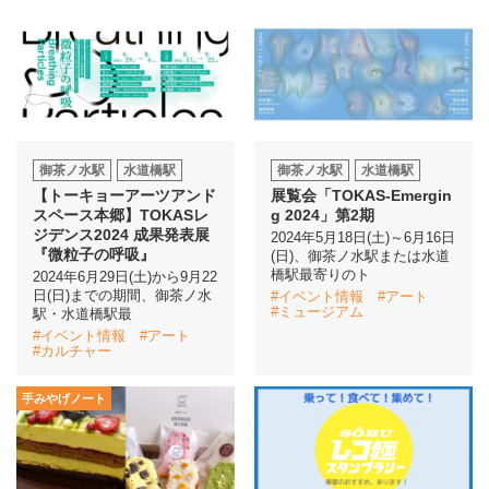
御茶ノ水駅
水道橋駅
御茶ノ水駅
水道橋駅
【トーキョーアーツアンド
展覧会「TOKAS-Emergin
スペース本郷】TOKASレ
g 2024」第2期
ジデンス2024 成果発表展
2024年5月18日(土)～6月16日
『微粒子の呼吸』
(日)、御茶ノ水駅または水道
橋駅最寄りのト
2024年6月29日(土)から9月22
日(日)までの期間、御茶ノ水
#イベント情報
#アート
#ミュージアム
駅・水道橋駅最
#イベント情報
#アート
#カルチャー
手みやげノート