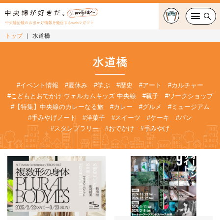
中央線沿線のお出かけ情報を発信するwebマガジン
トップ
水道橋
グルメ・カフェ
水道橋
スイーツ・テイクアウト
#イベント情報
#夏休み
#学ぶ
#歴史
#アート
#カルチャー
#こどもとおでかけ ウェルカムキッズ 中央線
#親子
#ワークショップ
おでかけ
#【特集】中央線のカレーなる旅
#カレー
#グルメ
#ミュージアム
#手みやげノート
#洋菓子
#スイーツ
#ケーキ
#パン
ショッピング
#スタンプラリー
#おでかけ
#手みやげ
中央線カルチャー
特集
連載
中央線フェス