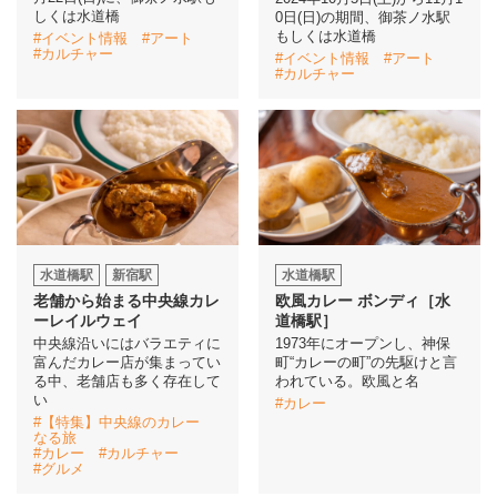
しくは水道橋
0日(日)の期間、御茶ノ水駅
もしくは水道橋
#イベント情報
#アート
#カルチャー
#イベント情報
#アート
#カルチャー
水道橋駅
新宿駅
水道橋駅
老舗から始まる中央線カレ
欧風カレー ボンディ［水
ーレイルウェイ
道橋駅］
中央線沿いにはバラエティに
1973年にオープンし、神保
富んだカレー店が集まってい
町“カレーの町”の先駆けと言
る中、老舗店も多く存在して
われている。欧風と名
い
#カレー
#【特集】中央線のカレー
なる旅
#カレー
#カルチャー
#グルメ