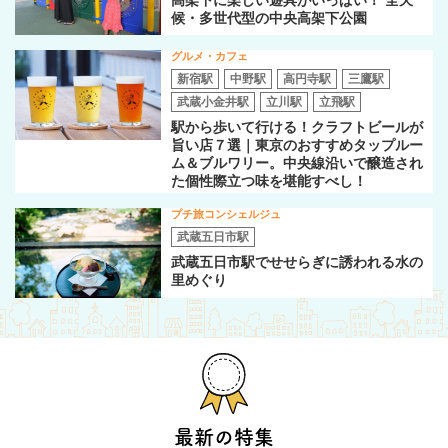
候・多世代型の中央高架下公園
グルメ・カフェ
新宿駅
中野駅
高円寺駅
三鷹駅
武蔵小金井駅
立川駅
立飛駅
駅から歩いて行ける！クラフトビールが
旨い店７選｜東京のおすすめタップルー
ム＆ブルワリー。中央線沿いで醸造され
た個性際立つ味を堪能すべし！
プチ旅コンシェルジュ
武蔵五日市駅
武蔵五日市駅でせせらぎに誘われる水の
里めぐり
最新の特集