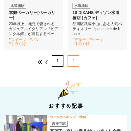
水道橋駅
水道橋駅
本郷ベーカリー[ベーカリ
10 DIXANS ディゾン水道
ー]
橋店 [カフェ]
20年以上、地元で愛される
品川区武蔵小山にある人気パ
カジュアルイタリアン『ピア
ティスリー『patisserie de b
ンタ本郷』が運営するベー
on c
#スイーツ
#パン
#洋菓子
#ケーキ
#手みやげ
#手みやげ
1
2
おすすめ記事
ウェルカムキッズ 中央線
吉祥寺駅
高架下に楽しい遊具がいっぱい！ 全天