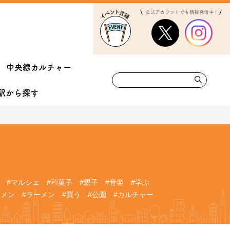
公式アカウントでも情報発信中！
中央線カルチャー
駅から
探す
#マルシェ
#和菓子
#親子
#音楽
#学ぶ
ーメン
#ラーメン
#買う
#公園
#カルチャー