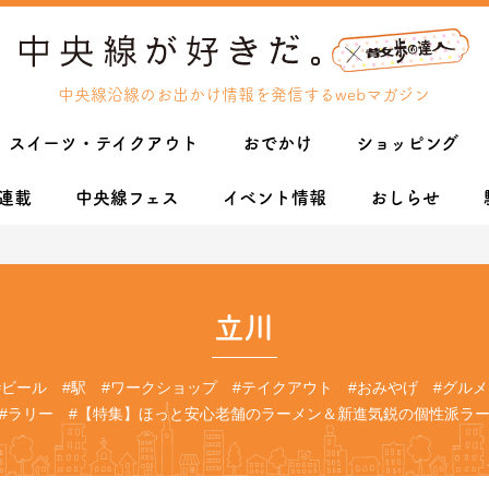
中央線沿線のお出かけ情報を発信するwebマガジン
スイーツ・テイクアウト
おでかけ
ショッピング
連載
中央線フェス
イベント情報
おしらせ
立川
#ビール
#駅
#ワークショップ
#テイクアウト
#おみやげ
#グルメ
#ラリー
#【特集】ほっと安心老舗のラーメン＆新進気鋭の個性派ラ