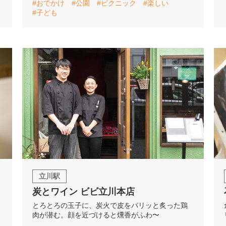
#おでかけ
#公園
#ピクニック
#楽しい
#子ども
立川駅
炭とワイン ビビ立川本店
、
とろとろの玉子に、炭火で皮をパリッと炙った鶏
肉が潜む。顔を近づけると燻香がふわ〜