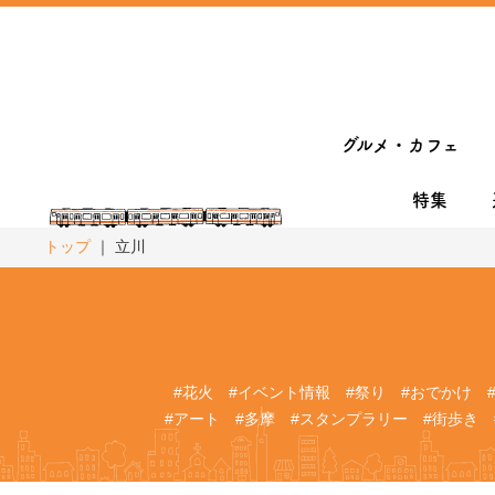
グルメ・カフェ
特集
トップ
立川
#花火
#イベント情報
#祭り
#おでかけ
#アート
#多摩
#スタンプラリー
#街歩き