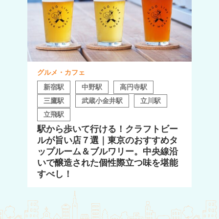
グルメ・カフェ
新宿駅
中野駅
高円寺駅
三鷹駅
武蔵小金井駅
立川駅
立飛駅
駅から歩いて行ける！クラフトビー
ルが旨い店７選｜東京のおすすめタ
ップルーム＆ブルワリー。中央線沿
いで醸造された個性際立つ味を堪能
すべし！