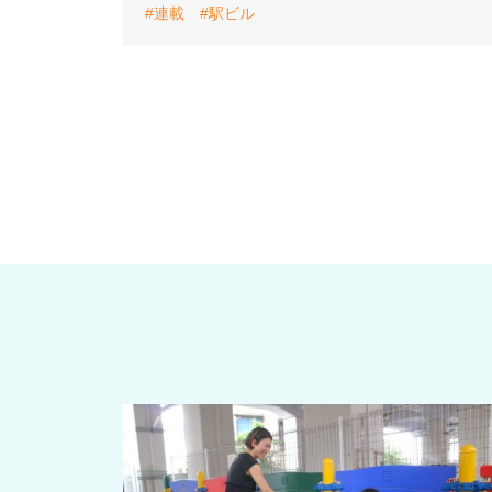
#連載
#駅ビル