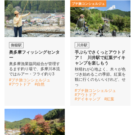
プチ旅コンシェルジュ
御嶽駅
川井駅
奥多摩フィッシングセンタ
手ぶらでさくっとアウトド
ー
ア！ 川井駅で紅葉デイキ
ャンプを楽しもう
奥多摩漁業協同組合が管理す
るます釣り場で、多摩川本流
秋晴れが心地よく、木々が色
ではルアー・フライ釣り3
づき始めるこの季節。紅葉を
観に行くのもいいけれど、せ
#プチ旅コンシェルジュ
#アウトドア
#自然
っ
#プチ旅コンシェルジュ
#アウトドア
#デイキャンプ
#紅葉