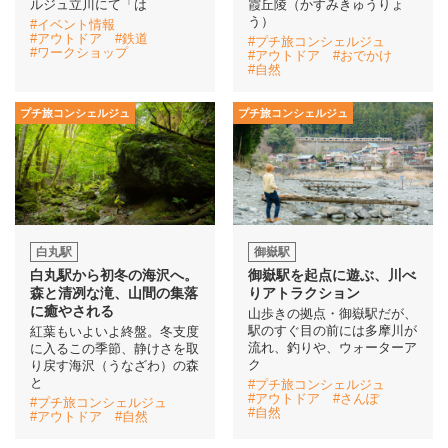
ルジュ立川にて「は
霞丘陵（かすみきゅうりょ
う）
#イベント情報
#アウトドア
#鉄道
#プチ旅コンシェルジュ
イベント情報
#ワークショップ
#アウトドア
#おでかけ
#自然
おしらせ
プチ旅コンシェルジュ
プチ旅コンシェルジュ
駅から
探す
白丸駅
御嶽駅
白丸駅から初冬の海沢へ。
御嶽駅を起点に遊ぶ、川べ
森と清冽な滝、山間の集落
りアトラクション
に癒やされる
山歩きの拠点・御嶽駅だが、
駅のすぐ目の前には多摩川が
紅葉もいよいよ終盤。冬支度
流れ、釣りや、ウォーターア
に入るこの季節、静けさを取
ク
り戻す海沢（うなざわ）の森
と
#プチ旅コンシェルジュ
#アウトドア
#さんぽ
#プチ旅コンシェルジュ
#自然
#アウトドア
#自然