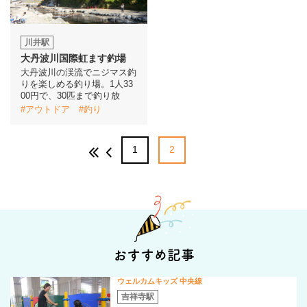
川井駅
大丹波川国際虹ます釣場
大丹波川の渓流でニジマス釣
りを楽しめる釣り場。1人33
00円で、30匹まで釣り放
#アウトドア
#釣り
1
2
おすすめ記事
ウェルカムキッズ 中央線
吉祥寺駅