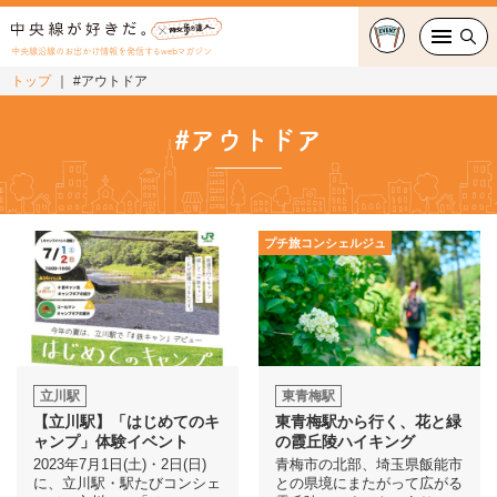
中央線沿線のお出かけ情報を発信するwebマガジン
トップ
#アウトドア
グルメ・カフェ
#アウトドア
スイーツ・テイクアウト
おでかけ
プチ旅コンシェルジュ
ショッピング
中央線カルチャー
特集
立川駅
東青梅駅
【立川駅】「はじめてのキ
東青梅駅から行く、花と緑
連載
ャンプ」体験イベント
の霞丘陵ハイキング
2023年7月1日(土)・2日(日)
青梅市の北部、埼玉県飯能市
に、立川駅・駅たびコンシェ
との県境にまたがって広がる
中央線フェス