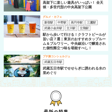
高架下に楽しい遊具がいっぱい！ 全天
候・多世代型の中央高架下公園
グルメ・カフェ
新宿駅
中野駅
高円寺駅
三鷹駅
武蔵小金井駅
立川駅
立飛駅
駅から歩いて行ける！クラフトビールが
旨い店７選｜東京のおすすめタップルー
ム＆ブルワリー。中央線沿いで醸造され
た個性際立つ味を堪能すべし！
プチ旅コンシェルジュ
武蔵五日市駅
武蔵五日市駅でせせらぎに誘われる水の
里めぐり
最新の特集