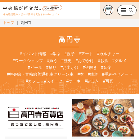
中央線沿線のお出かけ情報を発信するwebマガジン
トップ
高円寺
グルメ・カフェ
高円寺
スイーツ・テイクアウト
#イベント情報
#学ぶ
#親子
#アート
#カルチャー
#ワークショップ
#買う
#歴史
#おでかけ
#お酒
#グルメ
おでかけ
#ビール
#祭り
#お出かけ
#謎解き
#音楽
#中央線・青梅線普通列車グリーン車
#本
#鉄道
#手みやげノート
ショッピング
#カフェ
#スイーツ
#ケーキ
#街歩き
#写真
中央線カルチャー
特集
連載
中央線フェス