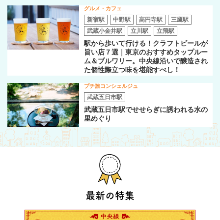
グルメ・カフェ
新宿駅
中野駅
高円寺駅
三鷹駅
武蔵小金井駅
立川駅
立飛駅
駅から歩いて行ける！クラフトビールが
旨い店７選｜東京のおすすめタップルー
ム＆ブルワリー。中央線沿いで醸造され
た個性際立つ味を堪能すべし！
プチ旅コンシェルジュ
武蔵五日市駅
武蔵五日市駅でせせらぎに誘われる水の
里めぐり
最新の特集