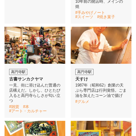
10年前の開店時、メインの
焼
#手みやげノート
#スイーツ
#焼き菓子
高円寺駅
高円寺駅
古書サンカクヤマ
天すけ
一見、街に溶け込んだ普通の
1987年（昭和62）創業の天
店構えだ。しかし、ひとたび
ぷら専門店は行列覚悟。ごま
入ると高円寺らしさが匂い立
油を加えたコーン油で揚げ
つ
#グルメ
#雑貨
#本
#アート・カルチャー