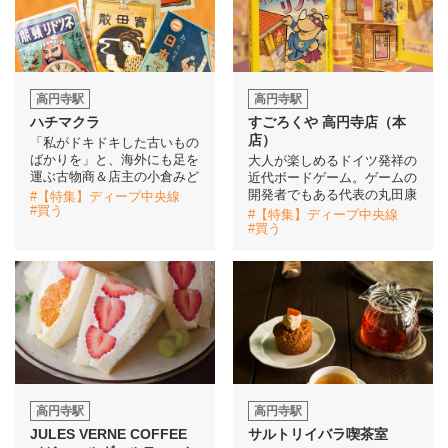
高円寺駅
高円寺駅
ハチマクラ
すごろくや 高円寺店（本
店）
「私がドキドキした古いもの
ばかりを」と、海外にも足を
大人が楽しめるドイツ発祥の
運ぶ古物商＆店主の小倉みど
近代ボードゲーム。ゲームの
開発者でもある代表の丸田康
#【特集】ディープ中央線
#買う
#【特集】ディープ中央線
#買う
高円寺駅
高円寺駅
JULES VERNE COFFEE
サルトリイバラ喫茶室