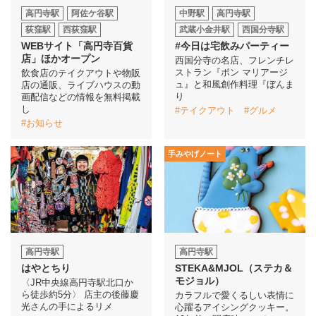
高円寺駅
阿佐ケ谷駅
中野駅
高円寺駅
荻窪駅
西荻窪駅
武蔵小金井駅
西国分寺駅
イベント情報
WEBサイト「高円寺百貨
#今日は宅飲みパーティー
店」ほかオープン
西国分寺の名店、フレンチレ
おしらせ
ストラン『ボン マリアージ
飲食店のテイクアウトや物販
ュ』と和風創作料理『ぼんま
店の通販、ライブハウスの動
り
画配信などの情報を無料掲載
駅から
探す
し
#テイクアウト
#グルメ
#お知らせ
手みやげノート
高円寺駅
高円寺駅
はやとちり
STEKA&MJOL（ステカ＆
モジョル）
〈JR中央線高円寺駅北口か
ら徒歩約5分〉 店主の後藤慶
カラフルで愛くるしい表情に
光さんの手によるリメ
心躍るアイシングクッキー。