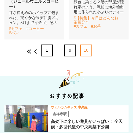
（ジュールヴェルヌコーヒ
緑色に染まる２階の部屋が隠
ー）
れ家のよう。戦前に海外輸出
用に作られた小ぶりのティー
甘さ抑えめのホイップに包ま
れた、艶やかな果実に胸ズキ
#【特集】今日はどんなお
茶気分？
ュン。5月までイチゴ、その
#カフェ
#お茶
#カフェ
#コーヒー
#パン
…
1
9
10
おすすめ記事
ウェルカムキッズ 中央線
吉祥寺駅
高架下に楽しい遊具がいっぱい！ 全天
候・多世代型の中央高架下公園